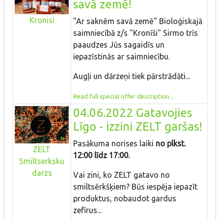
savā zemē!
Kronisi
"Ar saknēm savā zemē" Bioloģiskajā
saimniecībā z/s "Kronīši" Sirmo trīs
paaudzes Jūs sagaidīs un
iepazīstinās ar saimniecību.
Augļi un dārzeņi tiek pārstrādāti...
Read full special offer description ...
04.06.2022 Gatavojies
Līgo - izzini ZELT garšas!
Pasākuma norises laiki
no plkst.
ZELT
12:00 līdz 17:00.
Smiltserksku
darzs
Vai zini, ko ZELT gatavo no
smiltsērkšķiem? Būs iespēja iepazīt
produktus, nobaudot gardus
zefīrus...