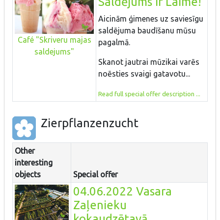
Saldējums ir Laime!
Aicinām ģimenes uz saviesīgu
saldējuma baudīšanu mūsu
Café "Skriveru majas
pagalmā.
saldejums"
Skanot jautrai mūzikai varēs
noēsties svaigi gatavotu...
Read full special offer description ...
Zierpflanzenzucht
Other
interesting
objects
Special offer
04.06.2022 Vasara
Zaļenieku
kokaudzētavā.