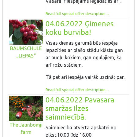
Vasarā ir iespējams iegādāties arī...
Read full special offer description ...
04.06.2022 Ģimenes
koku burvība!
Visas dienas garumā būs iespēja
BAUMSCHULE
iepazīties ar plašo stādu klāstu gan
„LIEPAS“
ar augļu kokiem, gan ogulājiem, kā
arī rožu stādiem.
Tā pat arī iespēja vairāk uzzināt par...
Read full special offer description ...
04.06.2022 Pavasara
smaržas Ilzes
saimniecībā.
The Jaunbomji
Saimniecība atvērta apskatei no
farm
plkst.10.00 līdz 16.00