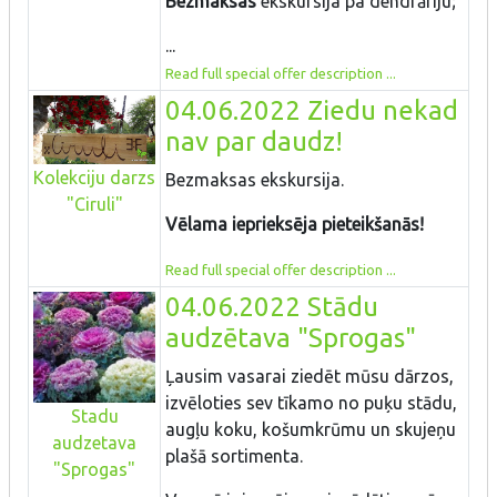
Bezmaksas
ekskursija pa dendrāriju;
...
Read full special offer description ...
04.06.2022 Ziedu nekad
nav par daudz!
Kolekciju darzs
Bezmaksas ekskursija.
"Ciruli"
Vēlama ieprieksēja pieteikšanās!
Read full special offer description ...
04.06.2022 Stādu
audzētava "Sprogas"
Ļausim vasarai ziedēt mūsu dārzos,
izvēloties sev tīkamo no puķu stādu,
Stadu
augļu koku, košumkrūmu un skujeņu
audzetava
plašā sortimenta.
"Sprogas"