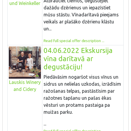
Atbrauciet ciemos, degustējiet
und Weinkeller
dažādu dzērienus un iepazīstiet
mūsu stāstu. Vīnadarītavā pieejams
veikals ar plašāko dzērienu klāstu
un...
Read full special offer description ...
04.06.2022 Ekskursija
vīna darītavā ar
degustāciju!
Piedāvāsim nogaršot visus vīnus un
Lauskis Winery
sidrus un nelielas uzkodas, izrādīsim
and Cidery
ražošanas telpas, pastāstīsim par
ražotnes tapšanu un pašas ēkas
vēsturi un protams pastaiga pa
muižas parku.
...