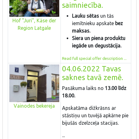
saimniecība.
Lauku sētas
un tās
Hof "Juri", Käse der
iemītnieku apskate
bez
Region Latgale
maksas.
Siera un piena produktu
iegāde un degustācija.
Read full special offer description ...
04.06.2022 Tavas
saknes tavā zemē.
Pasākuma laiks no
13.00 līdz
18.00.
Vainodes bekereja
Apskatāma dižkrāsns ar
stāstiņu un tuvējā apkārne pie
bijušās dzelzceļa stacijas.
...