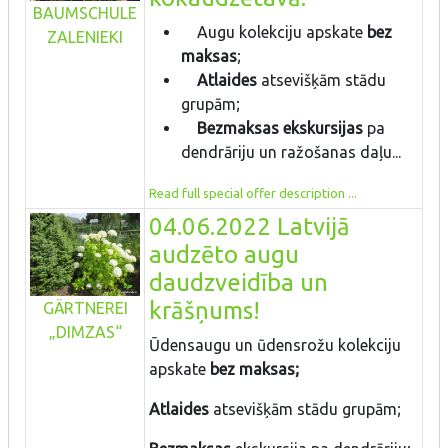
BAUMSCHULE
Augu kolekciju apskate
bez
ZALENIEKI
maksas
;
Atlaides
atsevišķām stādu
grupām;
Bezmaksas ekskursijas
pa
dendrāriju un ražošanas daļu...
Read full special offer description ...
04.06.2022 Latvijā
audzēto augu
daudzveidība un
krāšņums!
GÄRTNEREI
„DIMZAS“
Ūdensaugu un ūdensrožu kolekciju
apskate
bez maksas;
Atlaides
atsevišķām stādu grupām;