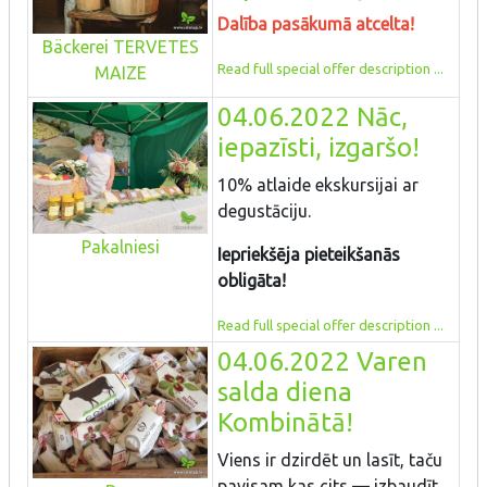
Dalība pasākumā atcelta!
Bäckerei TERVETES
Read full special offer description ...
MAIZE
04.06.2022 Nāc,
iepazīsti, izgaršo!
10% atlaide ekskursijai ar
degustāciju.
Pakalniesi
Iepriekšēja pieteikšanās
obligāta!
Read full special offer description ...
04.06.2022 Varen
salda diena
Kombinātā!
Viens ir dzirdēt un lasīt, taču
pavisam kas cits — izbaudīt