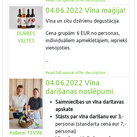
Read full special offer description ...
04.06.2022 Vīna maģija!
Vīna un citu dzērienu degustācija.
Cena grupām: 6 EUR no personas,
DURBES
individuāliem apmeklētājiem, iepriekš
VELTES
vienojoties.
...
Read full special offer description ...
04.06.2022 Vīna
darīšanas noslēpumi.
Saimniecības un vīna darītavas
apskate
.
Stāsts par vīna darīšanu eur 3
,-
personai (standarta cena eur 7,-
personai)
Kellerei TEVINI