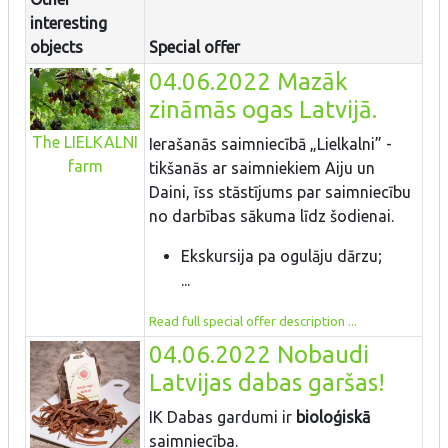
interesting
objects
Special offer
04.06.2022 Mazāk
zināmās ogas Latvijā.
The LIELKALNI
Ierašanās saimniecībā „Lielkalni” -
farm
tikšanās ar saimniekiem Aiju un
Daini, īss stāstījums par saimniecību
no darbības sākuma līdz šodienai.
Ekskursija pa ogulāju dārzu;
...
Read full special offer description ...
04.06.2022 Nobaudi
Latvijas dabas garšas!
IK Dabas gardumi ir
bioloģiskā
saimniecība.