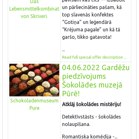
Das
un pārliecināties pašam, kā
Lebensmittelkombinat
top slavenās konfektes
von Skriveri.
“Gotiņa” un leģendārā
“Krējuma pagale” un kā tā
garšo, tikko gatavota!
...
Read full special offer description ...
04.06.2022 Gardēžu
piedzīvojums
Šokolādes muzejā
Pūrē!
Schokoladenmuseum
Atklāj šokolādes mistēriju!
Pure
Detektīvstāsts - šokolādes
nolaupīšana.
Romantiska komēdija -...