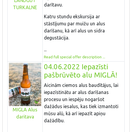
LANDGUT
darītavu.
TURKALNE
Katru stundu ekskursija ar
stāstījumu par muižu un alus
darīšanu, kā arī alus un sidra
degustācija.
...
Read full special offer description ...
04.06.2022 Iepazīsti
pašbrūvēto alu MIGLĀ!
Aicinām ciemos alus baudītājus, lai
iepazīstinātu ar alus darīšanas
procesu un iespēju nogaršot
dažādus iesalus, kas tiek izmantoti
MIGLA Alus
mūsu alū, kā arī iepazīt apiņu
daritava
dažādību.