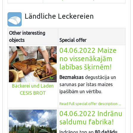
Ländliche Leckereien
Other interesting
objects
Special offer
04.06.2022 Maize
no vissenākajām
labības šķirnēm!
Bezmaksas
degustācija un
sarunas par īstas maizes
Bäckerei und Laden
īpašībām un vērtību.
CESIS BROT
Read full special offer description ...
04.06.2022 Indrānu
saldumu fabrika!
Indrānos top ap
80 dažādu