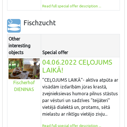
Read full special offer description ...
Fischzucht
Other
interesting
objects
Special offer
04.06.2022 CEĻOJUMS
LAIKĀ!
"CEĻOJUMS LAIKĀ"- aktīva atpūta ar
Fischerhof
visādām izdarībām jūras krastā,
DIENINAS
zvejnieksievas humora pilnus stāstus
par vēsturi un sadzīves "teijāteri"
vietējā dialektā un, protams, sētā
mielastu ar riktīgu vietējo zivju...
Read full special offer description ...