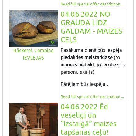
Read full special offer description ...
04.06.2022 NO
GRAUDA LĪDZ
GALDAM - MAIZES
CEĻŠ
Pasākuma dienā būs iespēja
Bäckerei, Camping
piedalīties meistarklasē
(to
IEVLEJAS
iepriekš pieteikt, jo ierobežots
personu skaits).
Pārējiem būs iespēja...
Read full special offer description ...
04.06.2022 Ēd
veselīgi un
“izstaigā” maizes
tapšanas ceļu!