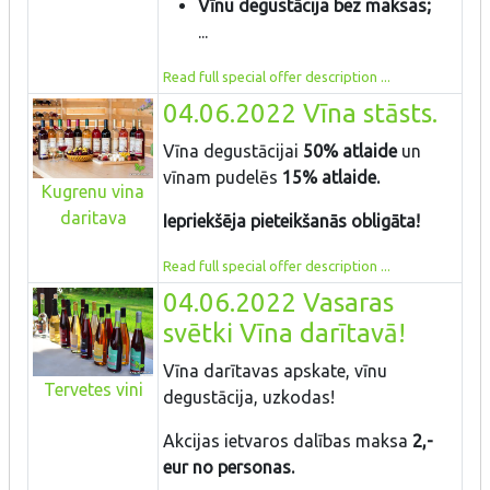
Vīnu degustācija bez maksas;
...
Read full special offer description ...
04.06.2022 Vīna stāsts.
Vīna degustācijai
50% atlaide
un
vīnam pudelēs
15% atlaide.
Kugrenu vina
daritava
Iepriekšēja pieteikšanās obligāta!
Read full special offer description ...
04.06.2022 Vasaras
svētki Vīna darītavā!
Vīna darītavas apskate, vīnu
Tervetes vini
degustācija, uzkodas!
Akcijas ietvaros dalības maksa
2,-
eur no personas.