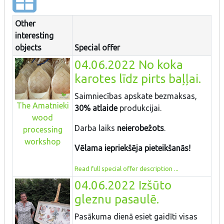
Other
interesting
objects
Special offer
04.06.2022 No koka
karotes līdz pirts baļļai.
Saimniecības apskate bezmaksas,
The Amatnieki
30% atlaide
produkcijai.
wood
Darba laiks
neierobežots
.
processing
workshop
Vēlama iepriekšēja pieteikšanās!
Read full special offer description ...
04.06.2022 Izšūto
gleznu pasaulē.
Pasākuma dienā esiet gaidīti visas