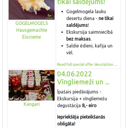
tikai saldējums!
Gogelmogela lauku
desertu diena -
ne tikai
GOGELMOGELS
saldējums
!
Hausgemachte
Ekskursija saimniecībā
Eiscreme
bez maksas
.
Saldie ēdieni, kafija un
vēl.
Read full special offer description ...
04.06.2022
Vīngliemeži un ...
Īpašais piedāvājums -
Ekskursija + vīngliemežu
Kangari
degustācija
8,- eiro
Iepriekšēja pieteikšanās
obligāta!