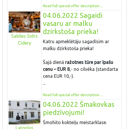
Read full special offer description ...
04.06.2022 Sagaidi
vasaru ar malku
dzirkstoša prieka!
Sabiles Sidrs
Katru apmeklētāju sagadīsim ar
Cidery
malku dzirkstoša prieka!
Šajā dienā
ražotnes tūre par īpašu
cenu – EUR 8
,- no cilvēka (standarta
cena EUR 10,-).
...
Read full special offer description ...
04.06.2022 Šmakovkas
piedzīvojumi!
Šmohito kokteiļu meistarklase.
Latgolys