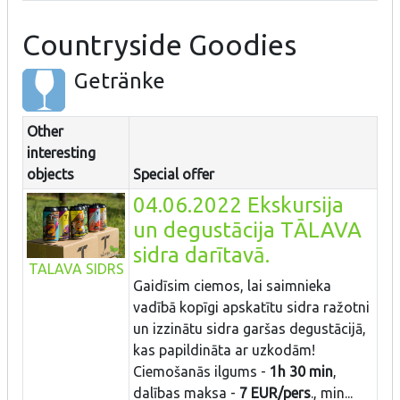
Countryside Goodies
Getränke
Other
interesting
objects
Special offer
04.06.2022 Ekskursija
un degustācija TĀLAVA
sidra darītavā.
TALAVA SIDRS
Gaidīsim ciemos, lai saimnieka
vadībā kopīgi apskatītu sidra ražotni
un izzinātu sidra garšas degustācijā,
kas papildināta ar uzkodām!
Ciemošanās ilgums -
1h 30 min
,
dalības maksa -
7 EUR/pers
., min...