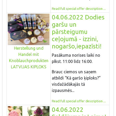
Read full special offer description ...
04.06.2022 Dodies
garšu un
pārsteigumu
ceļojumā - izzini,
nogaršo,iepazīsti!
Herstellung und
Handel mit
Pasākuma norises laiki no
Knoblauchprodukten
plkst. 11:00 līdz 16:00.
LATVIJAS KIPLOKS
Brauc ciemos un saņem
atbildi “Kā garšo ķiploks?”
visdažādākajās tā
izpausmēs...
Read full special offer description ...
04.06.2022