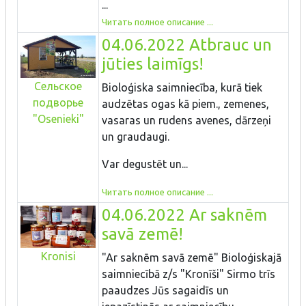
...
Читать полное описание ...
04.06.2022 Atbrauc un
jūties laimīgs!
Cельское
Bioloģiska saimniecība, kurā tiek
подворье
audzētas ogas kā piem., zemenes,
"Osenieki"
vasaras un rudens avenes, dārzeņi
un graudaugi.
Var degustēt un...
Читать полное описание ...
04.06.2022 Ar saknēm
savā zemē!
Kronisi
"Ar saknēm savā zemē" Bioloģiskajā
saimniecībā z/s "Kronīši" Sirmo trīs
paaudzes Jūs sagaidīs un