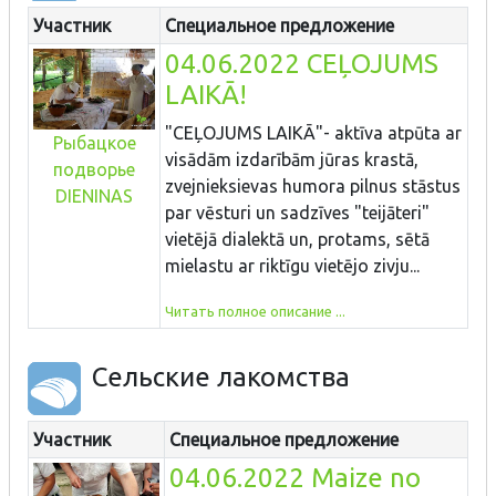
Участник
Специальное предложение
04.06.2022 CEĻOJUMS
LAIKĀ!
"CEĻOJUMS LAIKĀ"- aktīva atpūta ar
Рыбацкое
visādām izdarībām jūras krastā,
подворье
zvejnieksievas humora pilnus stāstus
DIENINAS
par vēsturi un sadzīves "teijāteri"
vietējā dialektā un, protams, sētā
mielastu ar riktīgu vietējo zivju...
Читать полное описание ...
Сельские лакомства
Участник
Специальное предложение
04.06.2022 Maize no