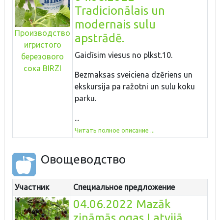
Tradicionālais un
modernais sulu
Производство
apstrādē.
игристого
Gaidīsim viesus no plkst.10.
березового
сока BIRZI
Bezmaksas sveiciena dzēriens un
ekskursija pa ražotni un sulu koku
parku.
...
Читать полное описание ...
Овощеводство
Участник
Специальное предложение
04.06.2022 Mazāk
zināmās ogas Latvijā.