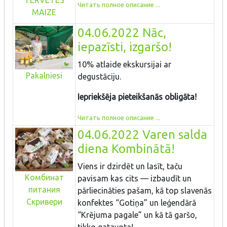
Читать полное описание ...
MAIZE
04.06.2022 Nāc,
iepazīsti, izgaršo!
10% atlaide ekskursijai ar
Pakalniesi
degustāciju.
Iepriekšēja pieteikšanās obligāta!
Читать полное описание ...
04.06.2022 Varen salda
diena Kombinātā!
Viens ir dzirdēt un lasīt, taču
Комбинат
pavisam kas cits — izbaudīt un
питания
pārliecināties pašam, kā top slavenās
Скривери
konfektes “Gotiņa” un leģendārā
“Krējuma pagale” un kā tā garšo,