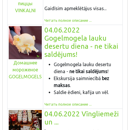
пиццы
Gaidīsim apmeklētājus visas...
VINKALNI
Читать полное описание ...
04.06.2022
Gogelmogela lauku
desertu diena - ne tikai
saldējums!
Домашнее
Gogelmogela lauku desertu
мороженое
diena -
ne tikai saldējums
!
GOGELMOGELS
Ekskursija saimniecībā
bez
maksas
.
Saldie ēdieni, kafija un vēl.
Читать полное описание ...
04.06.2022 Vīngliemeži
un ...