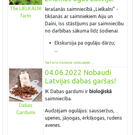
The LIELKALNI
Ierašanās saimniecībā „Lielkalni” -
farm
tikšanās ar saimniekiem Aiju un
Daini, īss stāstījums par saimniecību
no darbības sākuma līdz šodienai.
Ekskursija pa ogulāju dārzu;
...
Читать полное описание ...
04.06.2022 Nobaudi
Latvijas dabas garšas!
IK Dabas gardumi ir
bioloģiskā
saimniecība.
Dabas
Audzējam ogulājus: sausseržus,
Gardumi
upenes, jāņogas, ērkšķogas, rudens
avenes.