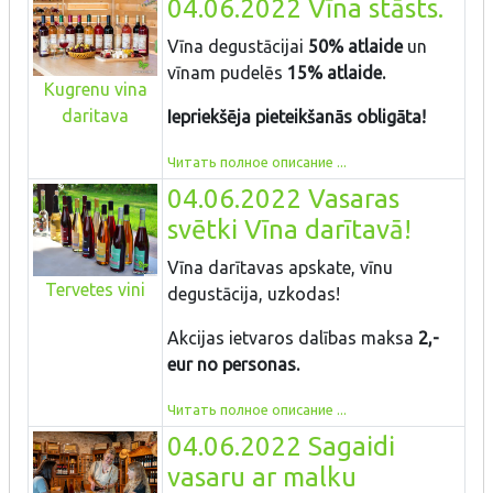
04.06.2022 Vīna stāsts.
Vīna degustācijai
50% atlaide
un
vīnam pudelēs
15% atlaide.
Kugrenu vina
daritava
Iepriekšēja pieteikšanās obligāta!
Читать полное описание ...
04.06.2022 Vasaras
svētki Vīna darītavā!
Vīna darītavas apskate, vīnu
Tervetes vini
degustācija, uzkodas!
Akcijas ietvaros dalības maksa
2,-
eur no personas.
Читать полное описание ...
04.06.2022 Sagaidi
vasaru ar malku