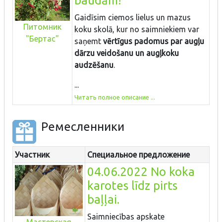
baudām!
Gaidīsim ciemos lielus un mazus
Питомник
koku skolā, kur no saimniekiem var
"Бертас"
saņemt
vērtīgus padomus par augļu
dārzu veidošanu un augļkoku
audzēšanu
.
...
Читать полное описание ...
Ремесленники
Участник
Специальное предложение
04.06.2022 No koka
karotes līdz pirts
baļļai.
Saimniecības apskate
Мастерская