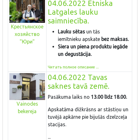
04.06.2022 Etniska
Latgales lauku
saimniecība.
Крестьянское
Lauku sētas
un tās
хозяйство
iemītnieku apskate
bez maksas.
"Юри"
Siera un piena produktu iegāde
un degustācija.
Читать полное описание ...
04.06.2022 Tavas
saknes tavā zemē.
Pasākuma laiks no
13.00 līdz 18.00.
Vainodes
Apskatāma dižkrāsns ar stāstiņu un
bekereja
tuvējā apkārne pie bijušās dzelzceļa
stacijas.
...