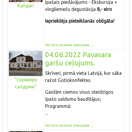
Īpašais piedāvājums - Ekskursija +
Kangari
vīngliemežu degustācija
8,- eiro
Iepriekšēja pieteikšanās obligāta!
Читать полное описание ...
04.06.2022 Pavasara
garšu ceļojums.
Skrīveri, pirmā vieta Latvijā, kur sāka
"Скриверу
ražot Gotiņkonfektes.
салдуми"
Gaidām ciemos visus steidzīgos
īpašo saldumu baudītājus;
Programmā:
...
Читать полное описание ...