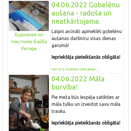
04.06.2022 Gobelēnu
aušana - radoša un
neatkārtojama.
Laipni aicināti apmeklēt gobelēnu
Художник по
aušanas darbnīcu visas dienas
текстилю Байба
garumā!
Ритере
Iepriekšēja pieteikšanās obligāta!
Читать полное описание ...
04.06.2022 Māla
burvība!
Pie meža būs Iespēja satikties ar
māla tulku un izveidot savu māla
trauku.
Iepriekšēja pieteikšanās obligāta!