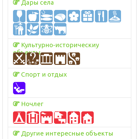
Дары села
Культурно-историческиу
объекты
Спорт и отдых
Ночлег
Другие интересные объекты