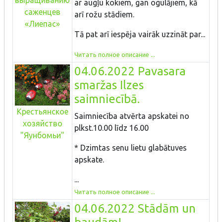
выращиванию
ar augļu kokiem, gan ogulājiem, kā
саженцев
arī rožu stādiem.
«Лиепас»
Tā pat arī iespēja vairāk uzzināt par...
Читать полное описание ...
04.06.2022 Pavasara
smaržas Ilzes
saimniecībā.
Крестьянское
Saimniecība atvērta apskatei no
хозяйство
plkst.10.00 līdz 16.00
"Яунбомьи"
* Dzimtas senu lietu glabātuves
apskate.
...
Читать полное описание ...
04.06.2022 Stādām un