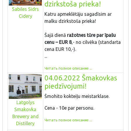
dzirkstoša prieka!
Sabiles Sidrs
Katru apmeklētāju sagadīsim ar
Cidery
malku dzirkstoša prieka!
Šajā dienā
ražotnes tūre par īpašu
cenu – EUR 8
,- no cilvēka (standarta
cena EUR 10,-).
...
Читать полное описание ...
04.06.2022 Šmakovkas
piedzīvojumi!
Šmohito kokteiļu meistarklase.
Latgolys
Cena - 10e par personu.
Smakovka
Brewery and
Читать полное описание ...
Distillery