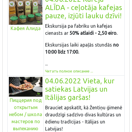
ALĪDA - ceļotāja kafejas
pauze, izjūti lauku dzīvi!
Ekskursija pa fabriku un kafejas
Кафея Алида
cienasts ar
50% atlaidi - 2,50 eiro.
Ekskursijas laiki apaļās stundās
no
10:00 līdz 17:00.
...
Читать полное описание ...
04.06.2022 Vieta, kur
satiekas Latvijas un
Itālijas garšas!
Пиццерия под
открытым
Brauciet apskatīt, kā Žentiņu ģimenē
небом / школа
draudzīgi sadzīvo divas kultūras un
мастеров по
ēdienu tradīcijas - Itālijas un
выпеканию
Latvijas!