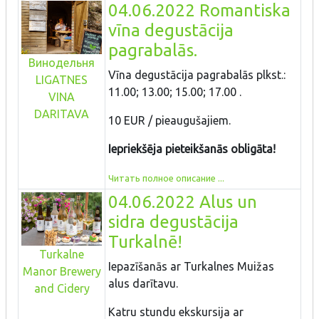
04.06.2022 Romantiska
vīna degustācija
pagrabalās.
Винодельня
Vīna degustācija pagrabalās plkst.:
LIGATNES
11.00; 13.00; 15.00; 17.00 .
VINA
DARITAVA
10 EUR / pieaugušajiem.
Iepriekšēja pieteikšanās obligāta!
Читать полное описание ...
04.06.2022 Alus un
sidra degustācija
Turkalnē!
Turkalne
Iepazīšanās ar Turkalnes Muižas
Manor Brewery
alus darītavu.
and Cidery
Katru stundu ekskursija ar