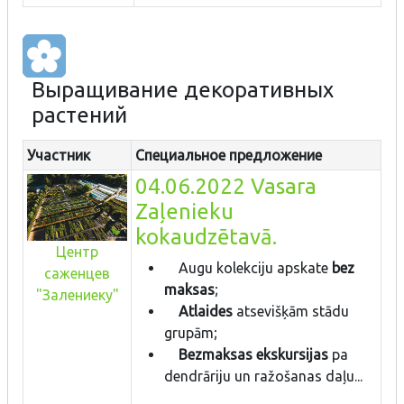
Выращивание декоративных
растений
Участник
Специальное предложение
04.06.2022 Vasara
Zaļenieku
kokaudzētavā.
Центр
Augu kolekciju apskate
bez
саженцев
maksas
;
"Залениеку"
Atlaides
atsevišķām stādu
grupām;
Bezmaksas ekskursijas
pa
dendrāriju un ražošanas daļu...