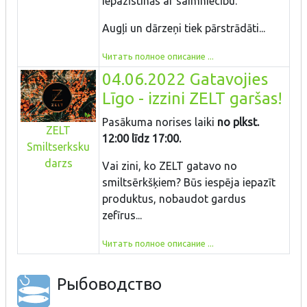
iepazīstinās ar saimniecību.
Augļi un dārzeņi tiek pārstrādāti...
Читать полное описание ...
04.06.2022 Gatavojies
Līgo - izzini ZELT garšas!
Pasākuma norises laiki
no plkst.
ZELT
12:00 līdz 17:00.
Smiltserksku
darzs
Vai zini, ko ZELT gatavo no
smiltsērkšķiem? Būs iespēja iepazīt
produktus, nobaudot gardus
zefīrus...
Читать полное описание ...
Рыбоводство