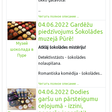
tikko gatavota!
...
Читать полное описание ...
04.06.2022 Gardēžu
piedzīvojums Šokolādes
muzejā Pūrē!
Музей
Atklāj šokolādes mistēriju!
шоколада в
Пуре
Detektīvstāsts - šokolādes
nolaupīšana.
Romantiska komēdija - šokolādes...
Читать полное описание ...
04.06.2022 Dodies
garšu un pārsteigumu
ceļojumā - izzini,