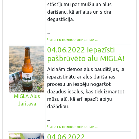
stāstījumu par muižu un alus
darīšanu, kā arī alus un sidra
degustācija.
...
Читать полное описание ...
04.06.2022 Iepazīsti
pašbrūvēto alu MIGLĀ!
Aicinām ciemos alus baudītājus, lai
iepazīstinātu ar alus darīšanas
procesu un iespēju nogaršot
dažādus iesalus, kas tiek izmantoti
MIGLA Alus
mūsu alū, kā arī iepazīt apiņu
daritava
dažādību.
...
Читать полное описание ...
04.06.2022