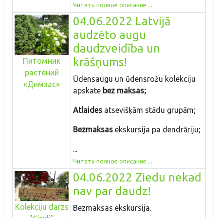
Читать полное описание ...
04.06.2022 Latvijā
audzēto augu
daudzveidība un
krāšņums!
Питомник
растений
Ūdensaugu un ūdensrožu kolekciju
«Димзас»
apskate
bez maksas;
Atlaides
atsevišķām stādu grupām;
Bezmaksas
ekskursija pa dendrāriju;
...
Читать полное описание ...
04.06.2022 Ziedu nekad
nav par daudz!
Kolekciju darzs
Bezmaksas ekskursija.