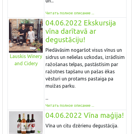
un...
Читать полное описание ...
04.06.2022 Ekskursija
vīna darītavā ar
degustāciju!
Piedāvāsim nogaršot visus vīnus un
Lauskis Winery
sidrus un nelielas uzkodas, izrādīsim
and Cidery
ražošanas telpas, pastāstīsim par
ražotnes tapšanu un pašas ēkas
vēsturi un protams pastaiga pa
muižas parku.
...
Читать полное описание ...
04.06.2022 Vīna maģija!
Vīna un citu dzērienu degustācija.