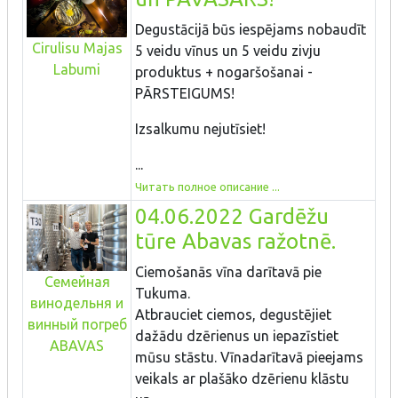
Degustācijā būs iespējams nobaudīt
Cirulisu Majas
5 veidu vīnus un 5 veidu zivju
Labumi
produktus + nogaršošanai -
PĀRSTEIGUMS!
Izsalkumu nejutīsiet!
...
Читать полное описание ...
04.06.2022 Gardēžu
tūre Abavas ražotnē.
Ciemošanās vīna darītavā pie
Семейная
Tukuma.
винодельня и
Atbrauciet ciemos, degustējiet
винный погреб
dažādu dzērienus un iepazīstiet
ABAVAS
mūsu stāstu. Vīnadarītavā pieejams
veikals ar plašāko dzērienu klāstu