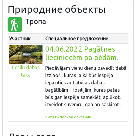
Природние объекты
Тропа
Участник
Специальное предложение
04.06.2022 Pagātnes
lieciniecēm pa pēdām.
Cecilu dabas
Piedāvājam vienu dienu pavadīt dabā
taka
izzinoši, kuras laikā būs iespēja
iepazīties ar Latvijas dabas
bagātībām - fosilijām, kuras pašas
būs gan iespēja sameklēt, aplūkot,
izveidot suvenīru, gan arī sašķirot...
Читать полное описание ...