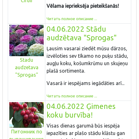
"Ciruli"
Vēlama ieprieksēja pieteikšanās!
Читать полное описание ...
04.06.2022 Stādu
audzētava "Sprogas"
Ļausim vasarai ziedēt mūsu dārzos,
izvēloties sev tīkamo no puķu stādu,
Stadu
augļu koku, košumkrūmu un skujeņu
audzetava
plašā sortimenta.
"Sprogas"
Vasarā ir iespējams iegādāties arī...
Читать полное описание ...
04.06.2022 Ģimenes
koku burvība!
Visas dienas garumā būs iespēja
Питомник по
iepazīties ar plašo stādu klāstu gan