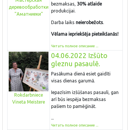
bezmaksas,
30% atlaide
деревообработки
produkcijai.
"Аматниеки"
Darba laiks
neierobežots
.
Vēlama iepriekšēja pieteikšanās!
Читать полное описание ...
04.06.2022 Izšūto
gleznu pasaulē.
Pasākuma dienā esiet gaidīti
visas dienas garumā.
Iepazīsim izšūšanas pasauli, gan
Rokdarbniece
arī būs iespēja bezmaksas
Vineta Meistere
pašiem to pamēģināt.
...
Читать полное описание ...