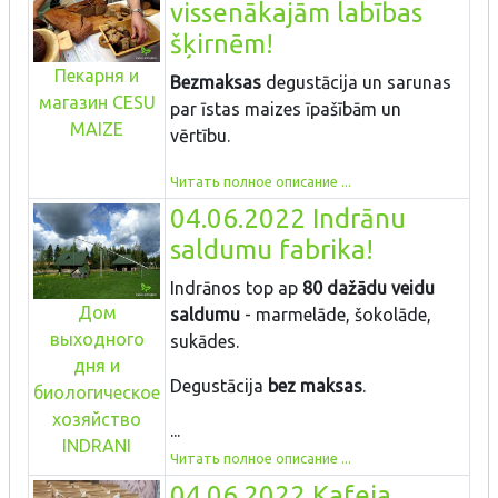
vissenākajām labības
šķirnēm!
Пекарня и
Bezmaksas
degustācija un sarunas
магазин CESU
par īstas maizes īpašībām un
MAIZE
vērtību.
Читать полное описание ...
04.06.2022 Indrānu
saldumu fabrika!
Indrānos top ap
80 dažādu veidu
Дом
saldumu
- marmelāde, šokolāde,
выходного
sukādes.
дня и
Degustācija
bez maksas
.
биологическое
хозяйство
...
INDRANI
Читать полное описание ...
04.06.2022 Kafeja