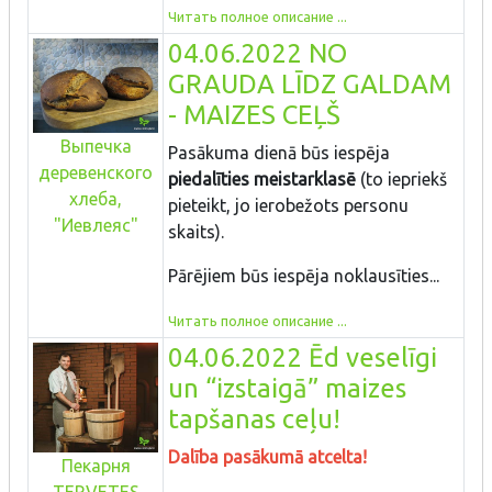
Читать полное описание ...
04.06.2022 NO
GRAUDA LĪDZ GALDAM
- MAIZES CEĻŠ
Выпечка
Pasākuma dienā būs iespēja
деревенского
piedalīties meistarklasē
(to iepriekš
хлеба,
pieteikt, jo ierobežots personu
"Иевлеяс"
skaits).
Pārējiem būs iespēja noklausīties...
Читать полное описание ...
04.06.2022 Ēd veselīgi
un “izstaigā” maizes
tapšanas ceļu!
Dalība pasākumā atcelta!
Пекарня
TERVETES