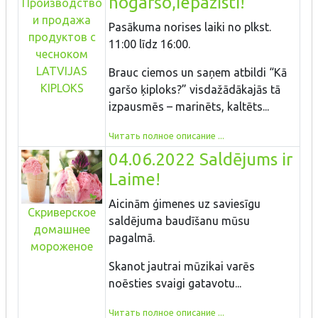
nogaršo,iepazīsti!
Производство
и продажа
Pasākuma norises laiki no plkst.
продуктов с
11:00 līdz 16:00.
чесноком
LATVIJAS
Brauc ciemos un saņem atbildi “Kā
KIPLOKS
garšo ķiploks?” visdažādākajās tā
izpausmēs – marinēts, kaltēts...
Читать полное описание ...
04.06.2022 Saldējums ir
Laime!
Aicinām ģimenes uz saviesīgu
Скриверское
saldējuma baudīšanu mūsu
домашнее
pagalmā.
мороженое
Skanot jautrai mūzikai varēs
noēsties svaigi gatavotu...
Читать полное описание ...