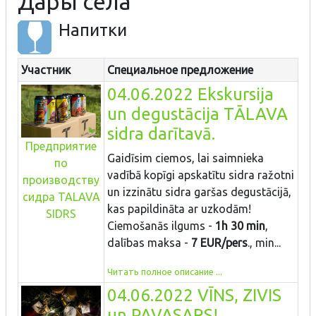
Дары села
Напитки
Участник
Специальное предложение
04.06.2022 Ekskursija
un degustācija TĀLAVA
sidra darītavā.
Предприятие
Gaidīsim ciemos, lai saimnieka
по
vadībā kopīgi apskatītu sidra ražotni
производству
un izzinātu sidra garšas degustācijā,
сидра TALAVA
kas papildināta ar uzkodām!
SIDRS
Ciemošanās ilgums -
1h 30 min
,
dalības maksa -
7 EUR/pers
., min...
Читать полное описание ...
04.06.2022 VĪNS, ZIVIS
un PAVASARS!