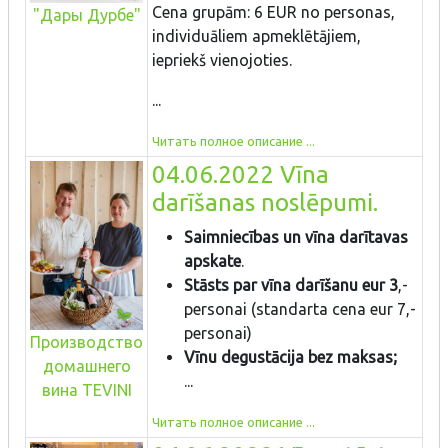
Cena grupām: 6 EUR no personas,
"Дары Дурбе"
individuāliem apmeklētājiem,
iepriekš vienojoties.
...
Читать полное описание ...
04.06.2022 Vīna
darīšanas noslēpumi.
Saimniecības un vīna darītavas
apskate
.
Stāsts par vīna darīšanu eur 3
,-
personai (standarta cena eur 7,-
personai)
Производство
Vīnu degustācija bez maksas;
домашнего
...
вина TEVINI
Читать полное описание ...