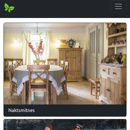
Iepriekšējais
Nākam
Naktsmītnes