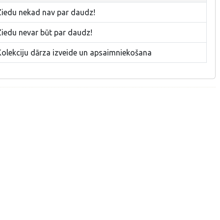
Ziedu nekad nav par daudz!
Ziedu nevar būt par daudz!
Kolekciju dārza izveide un apsaimniekošana