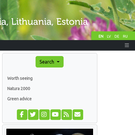
EN
LV
DE
RU
Search
Worth seeing
Natura 2000
Green advice