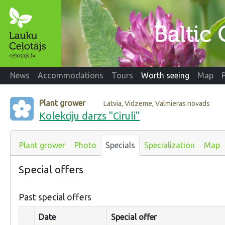
News
Accommodations
Tours
Worth seeing
Map
Plant grower
Latvia, Vidzeme, Valmieras novads
Kolekciju darzs "Ciruli"
Plant grower
Photo
Specials
Specialization
Map
Special offers
Past special offers
Date
Special offer