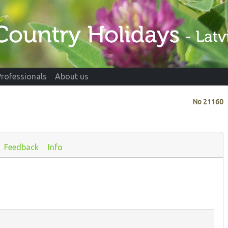
Professionals
About us
No
21160
Feedback
Info