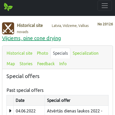
No
20126
Historical site
Latvia, Vidzeme, Valkas
novads
Vijciems, pine cone drying
Historical site
Photo
Specials
Specialization
Map
Stories
Feedback
Info
Special offers
Past special offers
Date
Special offer
04.06.2022
Atvērtās dienas laukos 2022 -