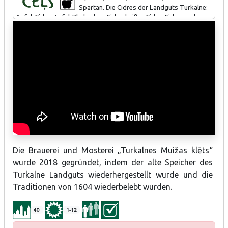
Spartan. Die Cidres der Landguts Turkalne:
Apfel-Cidre, Apfel-Rhabarber-Cidre, heißer Cidre. Cidre- und
Bierverkostungen, Möglichkeit sich am Brauprozess zu beteiligen
und eigenes Bier zu brauen. Es ist möglich, Verpflegung zu
bestellen.
Die Brauerei und Mosterei „Turkalnes Muižas klēts“
wurde 2018 gegründet, indem der alte Speicher des
Turkalne Landguts wiederhergestellt wurde und die
Traditionen von 1604 wiederbelebt wurden.
40
1-12