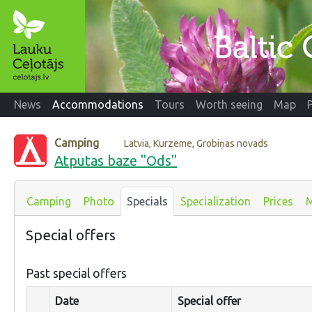
News
Accommodations
Tours
Worth seeing
Map
Camping
Latvia, Kurzeme, Grobiņas novads
Atputas baze "Ods"
Camping
Photo
Specials
Specialization
Prices
Special offers
Past special offers
Date
Special offer