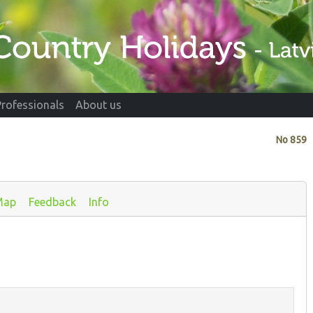
Professionals
About us
No
859
Map
Feedback
Info