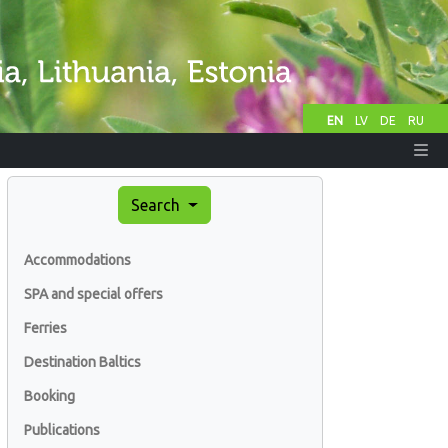
EN
LV
DE
RU
Search
Accommodations
SPA and special offers
Ferries
Destination Baltics
Booking
Publications