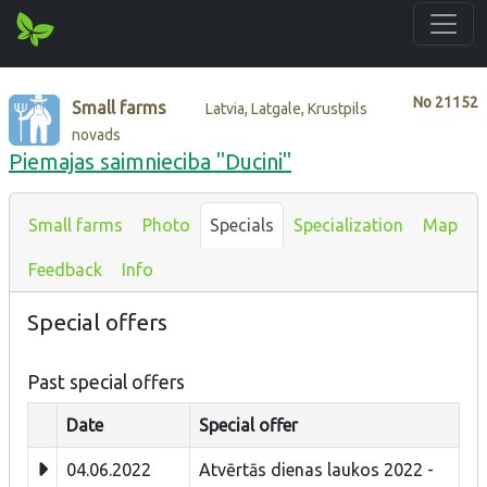
No
21152
Small farms
Latvia, Latgale, Krustpils
novads
Piemajas saimnieciba "Ducini"
Small farms
Photo
Specials
Specialization
Map
Feedback
Info
Special offers
Past special offers
Date
Special offer
04.06.2022
Atvērtās dienas laukos 2022 -