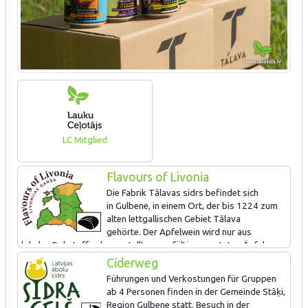
LC Mitglied
Flavours of Livonia
Die Fabrik Tālavas sidrs befindet sich
in Gulbene, in einem Ort, der bis 1224 zum
alten lettgallischen Gebiet Tālava
gehörte. Der Apfelwein wird nur aus
lokalen Rohstoffen hergestellt – sorgfältig geernteten Äpfeln aus
Vidzeme. Führung durch den Betrieb und Verkostung.
Ciderweg
Führungen und Verkostungen für Gruppen
Herbst-, Sommer- und Honig-Apfelwein.
ab 4 Personen finden in der Gemeinde Stāķi,
Region Gulbene statt. Besuch in der