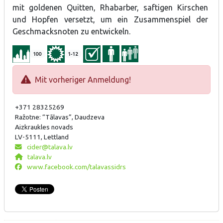
mit goldenen Quitten, Rhabarber, saftigen Kirschen
und Hopfen versetzt, um ein Zusammenspiel der
Geschmacksnoten zu entwickeln.
100
1-12
Mit vorheriger Anmeldung!
+371 28325269
Ražotne: “Tālavas”, Daudzeva
Aizkraukles novads
LV-5111, Lettland
cider@talava.lv
talava.lv
www.facebook.com/talavassidrs