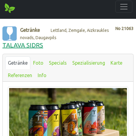
No
21063
Getränke
Lettland, Zemgale, Aizkraukles
novads, Daugavpils
TALAVA SIDRS
Getränke
Foto
Specials
Spezialisierung
Karte
Referenzen
Info