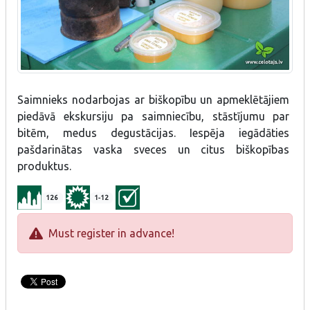
Saimnieks nodarbojas ar biškopību un apmeklētājiem
piedāvā ekskursiju pa saimniecību, stāstījumu par
bitēm, medus degustācijas. Iespēja iegādāties
pašdarinātas vaska sveces un citus biškopības
produktus.
126
1-12
Must register in advance!