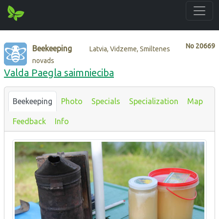
No
20669
Beekeeping
Latvia, Vidzeme, Smiltenes
novads
Valda Paegla saimnieciba
Beekeeping
Photo
Specials
Specialization
Map
Feedback
Info