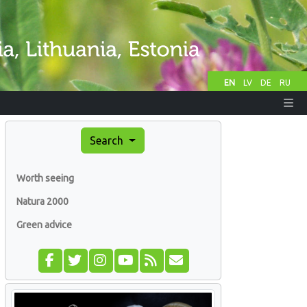
EN
LV
DE
RU
Search
Worth seeing
Natura 2000
Green advice