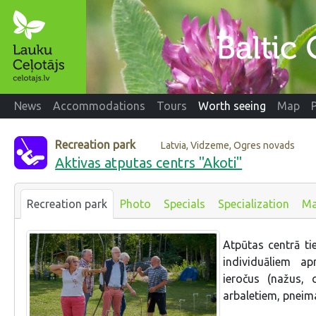
News
Accommodations
Tours
Worth seeing
Map
Recreation park
Latvia, Vidzeme, Ogres novads
Aktivas atputas centrs "Akoti"
Recreation park
Photo
Specials
Specialization
M
Atpūtas centrā ti
individuāliem a
ieročus (nažus, 
arbaletiem, pneima