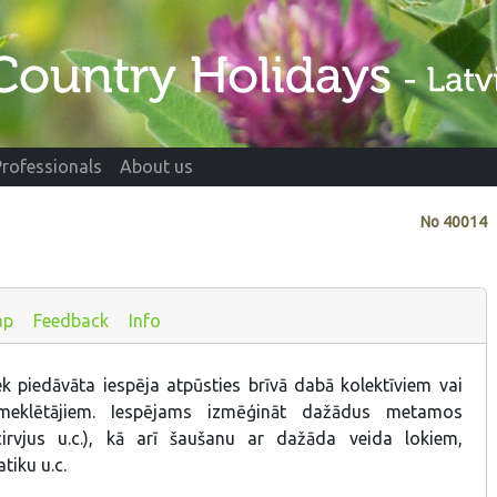
Professionals
About us
No
40014
ap
Feedback
Info
ek piedāvāta iespēja atpūsties brīvā dabā kolektīviem vai
pmeklētājiem. Iespējams izmēģināt dažādus metamos
cirvjus u.c.), kā arī šaušanu ar dažāda veida lokiem,
tiku u.c.