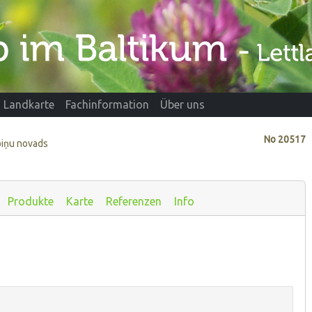
Landkarte
Fachinformation
Über uns
No
20517
ebiņu novads
Produkte
Karte
Referenzen
Info