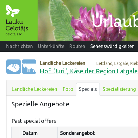
Nachrichten
Unterkünfte
Routen
Sehenswürdigkeiten
Ländliche Leckereien
Lettland, Latgale, Ri
Hof "Juri", Käse der Region Latgale
Ländliche Leckereien
Foto
Specials
Spezialisierung
Spezielle Angebote
Past special offers
Datum
Sonderangebot