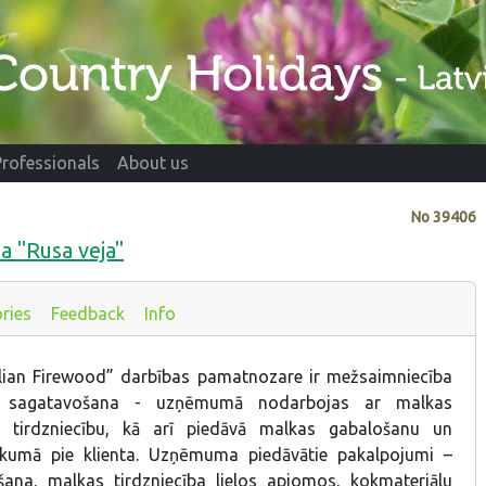
Professionals
About us
No
39406
a "Rusa veja"
ries
Feedback
Info
llian Firewood” darbības pamatnozare ir mežsaimniecība
u sagatavošana - uzņēmumā nodarbojas ar malkas
 tirdzniecību, kā arī piedāvā malkas gabalošanu un
ukumā pie klienta. Uzņēmuma piedāvātie pakalpojumi –
ana, malkas tirdzniecība lielos apjomos, kokmateriālu