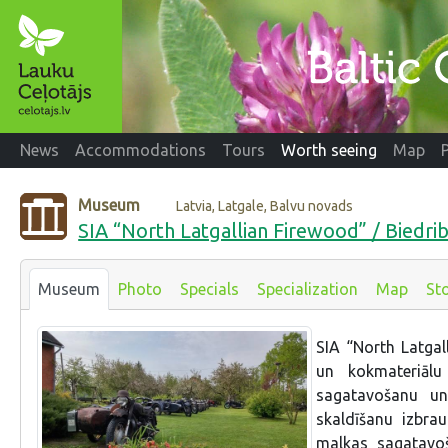
News
Accommodations
Tours
Worth seeing
Map
Museum
Latvia, Latgale, Balvu novads
SIA “North Latgallian Firewood” / Biedrib
Museum
Photo
Specials
Specialization
Map
Sto
SIA “North Latga
un kokmateriāl
sagatavošanu un
skaldīšanu izbra
malkas sagatavoš