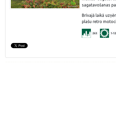
sagatavošanas pa
Brīvajā laikā uzņē
plašu retro motoci
263
1-12