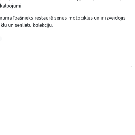
kalpojumi.
muma īpašnieks restaurē senus motociklus un ir izveidojis
klu un senlietu kolekciju.