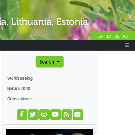
EN
LV
DE
RU
Search
Worth seeing
Natura 2000
Green advice