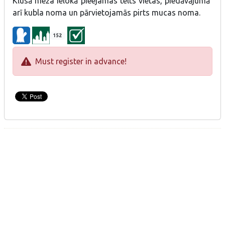
Klusā meža ielokā pieejamas telts vietas, piedāvājumā
arī kubla noma un pārvietojamās pirts mucas noma.
152
Must register in advance!