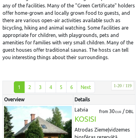
any of the facilities. Many of the "Green Certificate" holders
offer home-grown and locally grown food to guests, and
there are various open-air activities available such as
bicycling, hiking and animal watching. Some facilities are
appropriate for children, with playgrounds, pets and
amenities for families with very small children. Many of the
guest houses offer traditional saunas. The hosts can tell
you interesting things about their surroundings.
1-20 / 119
1
2
3
4
5
6
Next
Overview
Details
Latvia
30
/
from
DBL
EUR
KOSISI
Atrodas Ziemeļvidzemes
biosfēras rezervātā.