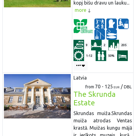
kopj bišu dravu un lauku...
more
9
2
205
1-12
50%
Latvia
70 - 125
/
from
DBL
EUR
The Skrunda
Estate
Skrundas muiža.Skrundas
muiža atrodas Ventas
krastā. Muižas kungu mājā
ir ierīkots muzejs, kurā...