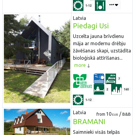
1-12
Latvia
Piedagi Usi
Uzcelta jauna brīvdienu
māja ar modernu drēbju
žāvēšanas skapi, uzstādīta
bioloģiskā attīrīšanas...
more
7
2
160
1-12
Latvia
10
/
from
B&B
EUR
BRAMANI
Saimnieki visās telpās