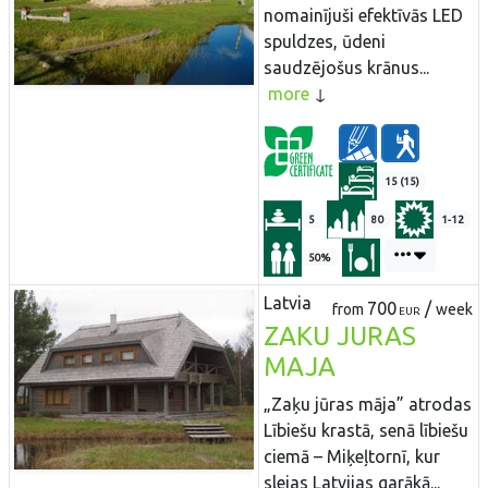
nomainījuši efektīvās LED
spuldzes, ūdeni
saudzējošus krānus...
more
15 (15)
5
80
1-12
50%
Latvia
700
/
from
week
EUR
ZAKU JURAS
MAJA
„Zaķu jūras māja” atrodas
Lībiešu krastā, senā lībiešu
ciemā – Miķeļtornī, kur
slejas Latvijas garākā...