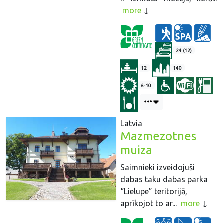
more
24 (12)
12
140
6-10
Latvia
Mazmezotnes
muiza
Saimnieki izveidojuši
dabas taku dabas parka
“Lielupe” teritorijā,
aprīkojot to ar...
more