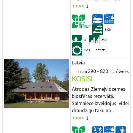
more
6 (2)
3
240
1-12
Latvia
290 - 820
/
from
week
EUR
KOSISI
Atrodas Ziemeļvidzemes
biosfēras rezervātā.
Saimniece izveidojusi videi
draudzīgu taku no...
more