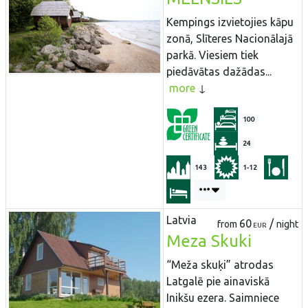
Kempings izvietojies kāpu
zonā, Slīteres Nacionālajā
parkā. Viesiem tiek
piedāvātas dažādas...
more
100
24
143
1-12
Latvia
60
/
from
night
EUR
Meza Skuki
“Meža skuķi” atrodas
Latgalē pie ainaviskā
Inikšu ezera. Saimniece