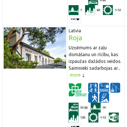
4 (4)
1
60
1-12
Latvia
Roja
Uzņēmums ar zaļu
domāšanu un rīcību, kas
izpaužas dažādos veidos.
Saimnieki sadarbojas ar...
more
35 (6)
14
120
1-12