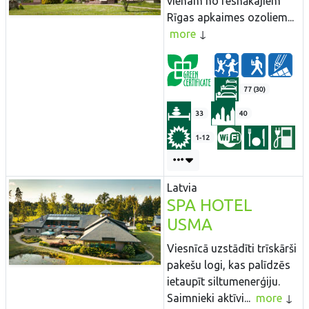
vienam no resnākajiem
Rīgas apkaimes ozoliem...
more
77 (30)
33
40
1-12
Latvia
SPA HOTEL
USMA
Viesnīcā uzstādīti trīskārši
pakešu logi, kas palīdzēs
ietaupīt siltumenerģiju.
Saimnieki aktīvi...
more