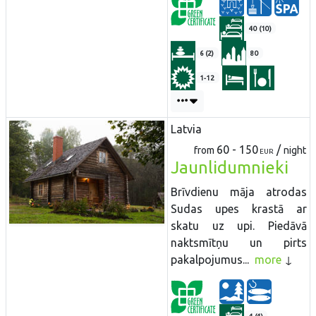
40 (10)
6 (2)
80
1-12
Latvia
60 - 150
/
from
night
EUR
Jaunlidumnieki
Brīvdienu māja atrodas
Sudas upes krastā ar
skatu uz upi. Piedāvā
naktsmītņu un pirts
pakalpojumus...
more