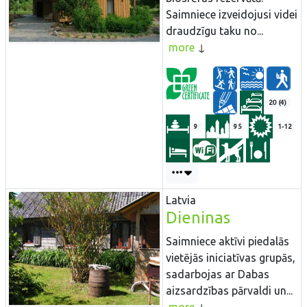
Saimniece izveidojusi videi
draudzīgu taku no...
more
20 (4)
9
95
1-12
Latvia
Dieninas
Saimniece aktīvi piedalās
vietējās iniciatīvas grupās,
sadarbojas ar Dabas
aizsardzības pārvaldi un...