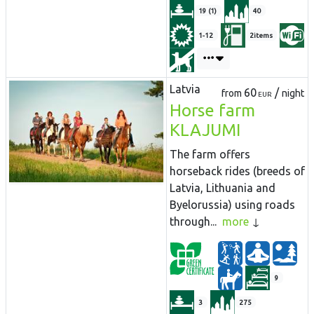
19 (1)
40
1-12
2items
Latvia
60
/
from
night
EUR
Horse farm
KLAJUMI
The farm offers
horseback rides (breeds of
Latvia, Lithuania and
Byelorussia) using roads
through...
more
9
3
275