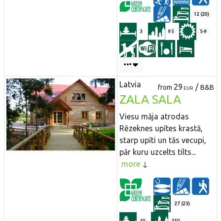
12 (20)
3
95
5-9
Latvia
29
/
from
B&B
EUR
ZALA SALA
Viesu māja atrodas
Rēzeknes upītes krastā,
starp upīti un tās vecupi,
pār kuru uzcelts tilts...
more
27 (23)
10
250