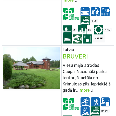
more
4 (2)
2
88
1-12
Latvia
BRUVERI
Viesu māja atrodas
Gaujas Nacionālā parka
teritorijā, netālu no
Krimuldas pils. Iepriekšējā
gadā ir...
more
81 (4)