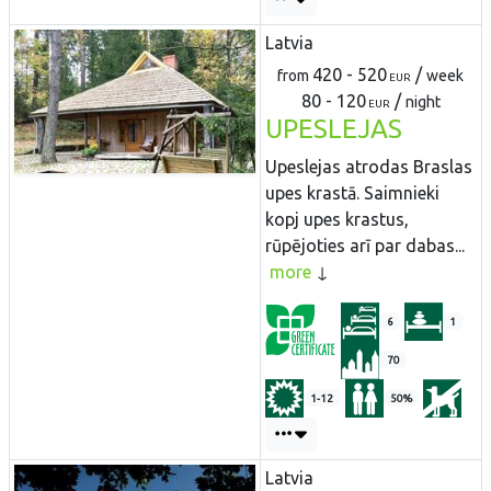
Latvia
420 - 520
/
from
week
EUR
80 - 120
/
night
EUR
UPESLEJAS
Upeslejas atrodas Braslas
upes krastā. Saimnieki
kopj upes krastus,
rūpējoties arī par dabas...
more
6
1
70
1-12
50%
Latvia