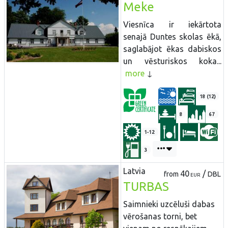
Meke
Viesnīca ir iekārtota
senajā Duntes skolas ēkā,
saglabājot ēkas dabiskos
un vēsturiskos koka...
more
18 (12)
8
67
1-12
3
Latvia
40
/
from
DBL
EUR
TURBAS
Saimnieki uzcēluši dabas
vērošanas torni, bet