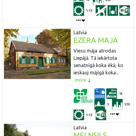
1-12
Latvia
EZERA MAJA
Viesu māja atrodas
Liepājā. Tā iekārtota
senatnīgā koka ēkā, ko
ieskauj mājīgā koka...
more
19
5
210
1-12
Latvia
MELNSILS