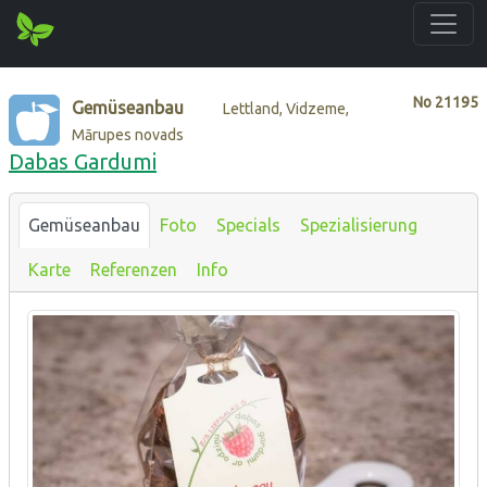
No
21195
Gemüseanbau
Lettland, Vidzeme,
Mārupes novads
Dabas Gardumi
Gemüseanbau
Foto
Specials
Spezialisierung
Karte
Referenzen
Info