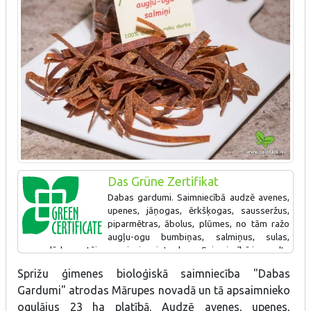
Das Grüne Zertifikat
Dabas gardumi. Saimniecībā audzē avenes,
upenes, jāņogas, ērkšķogas, sausseržus,
piparmētras, ābolus, plūmes, no tām ražo
augļu-ogu bumbiņas, salmiņus, sulas,
marmelādes un tējas, nepievienojot cukuru. Saimniecībā ir uzcelta
jauna, papildus ražotne. Iegādāts jauns žāvēšanas (produkcijai)
Sprižu ģimenes bioloģiskā saimniecība "Dabas
tunelis.
Gardumi" atrodas Mārupes novadā un tā apsaimnieko
ogulājus 23 ha platībā. Audzē avenes, upenes,