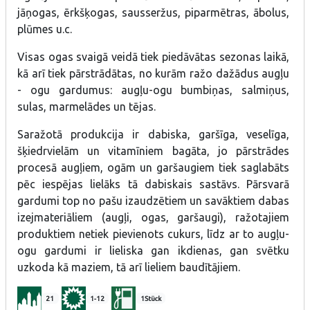
jāņogas, ērkšķogas, sausseržus, piparmētras, ābolus,
plūmes u.c.
Visas ogas svaigā veidā tiek piedāvātas sezonas laikā,
kā arī tiek pārstrādātas, no kurām ražo dažādus augļu
- ogu gardumus: augļu-ogu bumbiņas, salmiņus,
sulas, marmelādes un tējas.
Saražotā produkcija ir dabiska, garšīga, veselīga,
šķiedrvielām un vitamīniem bagāta, jo pārstrādes
procesā augļiem, ogām un garšaugiem tiek saglabāts
pēc iespējas lielāks tā dabiskais sastāvs. Pārsvarā
gardumi top no pašu izaudzētiem un savāktiem dabas
izejmateriāliem (augļi, ogas, garšaugi), ražotajiem
produktiem netiek pievienots cukurs, līdz ar to augļu-
ogu gardumi ir lieliska gan ikdienas, gan svētku
uzkoda kā maziem, tā arī lieliem baudītājiem.
21
1-12
1Stück