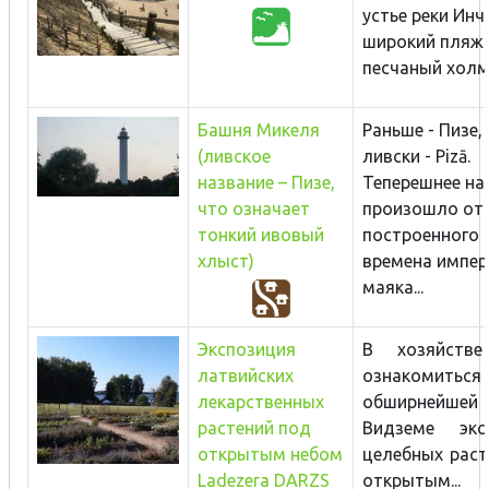
устье реки Инч
широкий пляж.
песчаный холм
Башня Микеля
Раньше - Пизе, 
(ливское
ливски - Pizā.
название – Пизе,
Теперешнее на
что означает
произошло от
тонкий ивовый
построенного 
хлыст)
времена импе
маяка...
Экспозиция
В хозяйств
латвийских
ознакоми
лекарственных
обширней
растений под
Видземе экс
открытым небом
целебных раст
Ladezera DARZS
открытым...