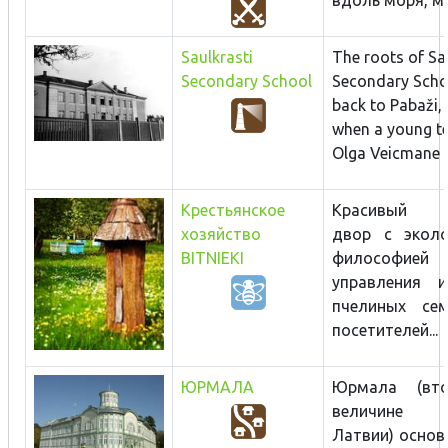
Saulkrasti
The roots of Sa
Secondary School
Secondary Scho
back to Pabaži, 
when a young te
Olga Veicmane (a
Крестьянское
Красивый с
хозяйство
двор с эколо
BITNIEKI
философией
управления 
пчелиных се
посетителей...
ЮРМАЛА
Юрмала (вт
величине
Латвии) основ