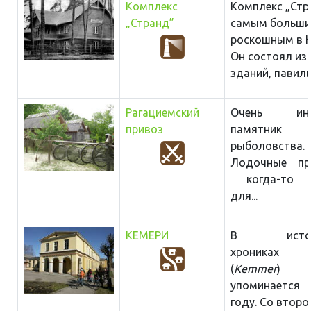
Комплекс
Комплекс „Стр
„Странд”
самым больши
роскошным в Н
Он состоял из 
зданий, павильо
Рагациемский
Очень инте
привоз
памятник и
рыболовства.
Лодочные пр
когда-то п
для...
КЕМЕРИ
В истори
хрониках 
(
Kemmer
) в
упоминается
году. Со второй