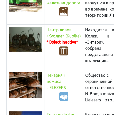
железная дорога
вернуться в п
во времена, ко
территории Лат
Центр ливов
Находится в
«Куолка» (Kuolka)
Колки, в 
*Object Inactive*
«Зитари».
собра
представлена
коллекция...
Пекарня Н.
Общество с
Бомиса
ограниченной
LIELEZERS
ответственнос
N. Bomja maizn
Lielezers – это...
Трактир Igates
Корчма на шос