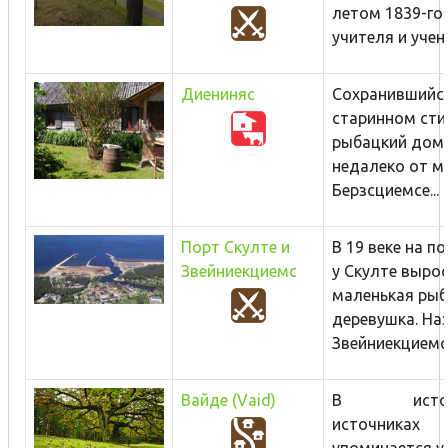
летом 1839-го
учителя и учени
Диениняс
Сохранившийс
старинном сти
рыбацкий дом
недалеко от мо
Берзсциемсе...
Порт Скулте и
В 19 веке на п
Звейниекциемс
у Скулте выро
маленькая ры
деревушка. На
Звейниекциемс.
Вайде (Vaid)
В истори
источниках
упоминается у