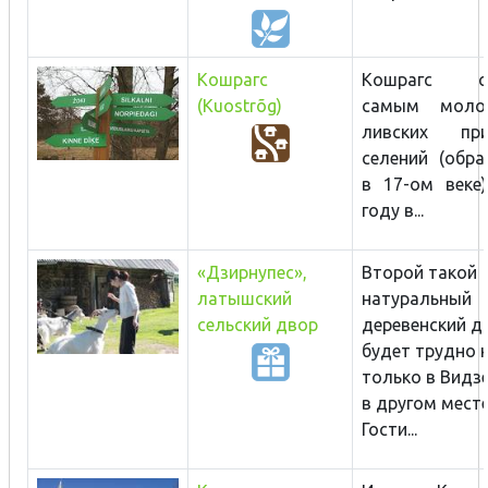
Кошрагс
Кошрагс сч
(Kuostrõg)
самым моло
ливских при
селений (обра
в 17-ом веке)
году в...
«Дзирнупес»,
Второй такой
латышский
натуральный
сельский двор
деревенский д
будет трудно 
только в Видзе
в другом месте
Гости...