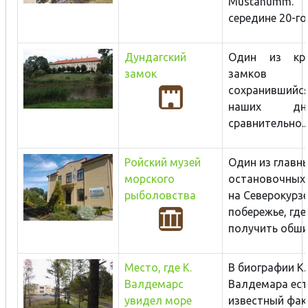
Mustanumm.
середине 20-го 
Дундагский
Один из кру
замок
замков Ку
сохранивши
наших д
сравнительно...
Ройский музей
Один из главн
морского
остановочных 
рыболовства
на Северокурз
побережье, гд
получить обшир
Место, где К.
В биографии К.
Валдемарс
Валдемара ест
увидел море
известный фак