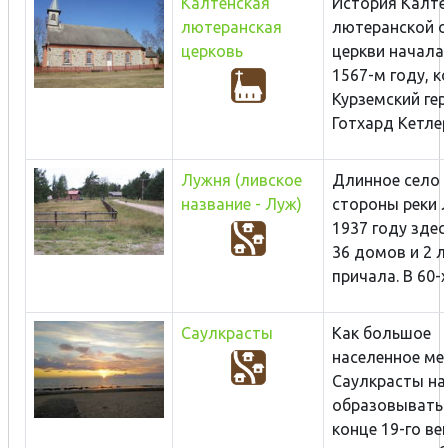
Калтенская
История Калте
лютеранская
лютеранской 
церковь
церкви начала
1567-м году, к
Курземский ге
Готхард Кетлер.
Лужня (ливское
Длинное село 
название - Луж)
стороны реки 
1937 году зде
36 домов и 2 
причала. В 60-х 
Саулкрасты
Как большое
населенное ме
Саулкрасты н
образовыватьс
конце 19-го ве