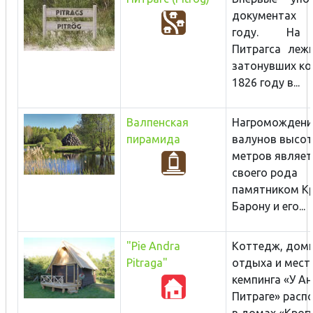
документах
году. На
Питрагса леж
затонувших ко
1826 году в...
Валпенская
Нагромождени
пирамида
валунов высот
метров являет
своего рода
памятником К
Барону и его...
"Pie Andra
Коттедж, дом
Pitraga"
отдыха и мест
кемпинга «У Ан
Питраге» рас
в домах «Крогу