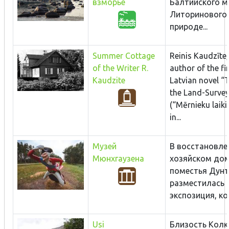
взморье
Балтийского м
Литоринового 
природе...
Summer Cottage
Reinis Kaudzīte,
of the Writer R.
author of the fi
Kaudzite
Latvian novel “
the Land-Surve
(“Mērnieku laiki
in...
Музей
В восстановл
Мюнхгаузена
хозяйском до
поместья Дунт
разместилась 
экспозиция, кот
Usi
Близость Колк