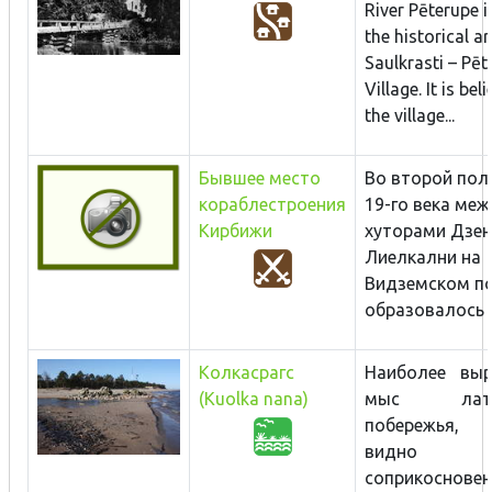
River Pēterupe i
the historical a
Saulkrasti – Pēt
Village. It is bel
the village...
Бывшее место
Во второй пол
кораблестроения
19-го века ме
Кирбижи
хуторами Дзен
Лиелкални на
Видземском п
образовалось о
Колкасрагс
Наиболее вы
(Kuolka nana)
мыс латви
побережья,
видно 
соприкоснове