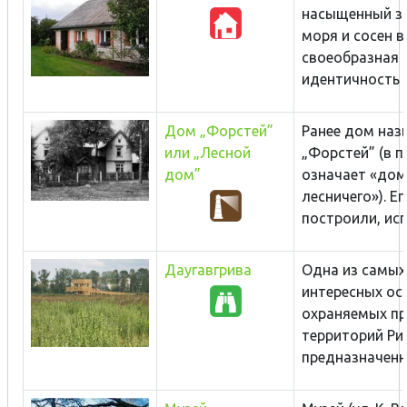
насыщенный з
моря и сосен в
своеобразная
идентичность м
Дом „Форстей”
Ранее дом наз
или „Лесной
„Форстей” (в 
дом”
означает «дом
лесничего»). Ег
построили, исп
Даугавгрива
Одна из самых
интересных ос
охраняемых п
территорий Риг
предназначенны