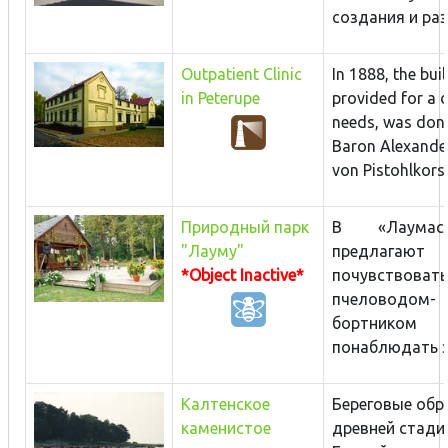
создания и разв
Outpatient Clinic
In 1888, the buil
in Peterupe
provided for a 
needs, was don
Baron Alexander
von Pistohlkors t
Природный парк
В «Лаума
"Лауму"
предлагают
*Object Inactive*
почувствова
пчеловодом-
бортни
понаблюдать за
Калтенское
Береговые обр
каменистое
древней стади