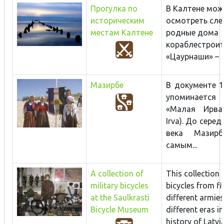
Прогулка по
В Калтене мо
историческим
осмотреть сл
местам Калтене
родные дома
кораблестроит
«Цаурнаши» – х
Мазирбе
В документе 1
упоминает
«Малая Ирва
Irva). До серед
века Мазир
самым...
A collection of
This collection 
military bicycles
bicycles from fi
at the Saulkrasti
different armies
Bicycle Museum
different eras in
history of Latvi