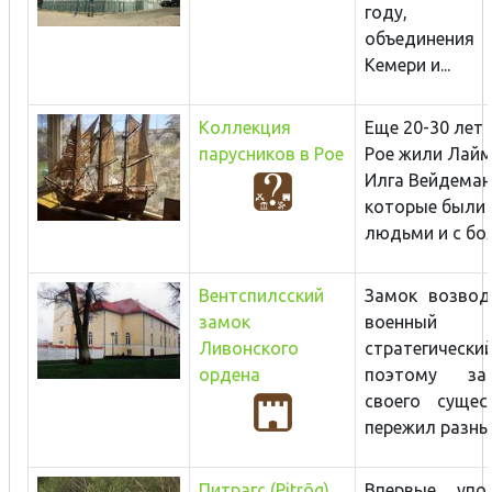
году, 
объединения
Кемери и...
Коллекция
Еще 20-30 лет 
парусников в Рое
Рое жили Лайм
Илга Вейдеман
которые были 
людьми и с бол
Вентспилсский
Замок возвод
замок
военный
Ливонского
стратегически
ордена
поэтому за
своего сущес
пережил разные
Питрагс (Pitrõg)
Впервые упо