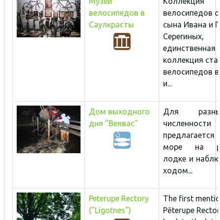
Музей
Коллекция
велосипедов в
велосипедов о
Саулкрасты
сына Ивана и Г
Серегиных,
единственная
коллекция ста
велосипедов в
и...
Дом выходного
Для разн
дня "Веявас"
численност
предлагается
море на ры
лодке и наблю
ходом...
Peterupe Rectory
The first menti
("Ligotnes")
Pēterupe Recto