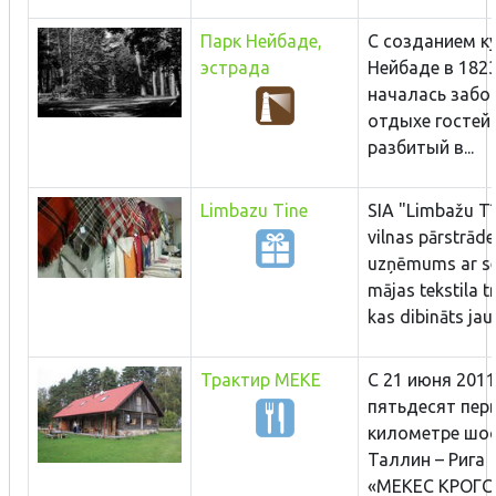
Парк Нейбаде,
С созданием к
эстрада
Нейбаде в 1823
началась забо
отдыхе гостей.
разбитый в...
Limbazu Tine
SIA "Limbažu Tī
vilnas pārstrāde
uzņēmums ar s
mājas tekstila t
kas dibināts jau 
Трактир MEKE
С 21 июня 2011
пятьдесят пер
километре шо
Таллин – Рига
«МЕКЕС КРОГС».