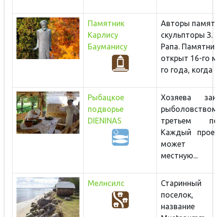
Памятник
Авторы памят
Карлису
скульпторы З. 
Бауманису
Рапа. Памятни
открыт 16-го м
го года, когда в.
Рыбацкое
Хозяева зан
подворье
рыболовство
DIENINAS
третьем пок
Каждый прое
может к
местную...
Мелнсилс
Старинный 
поселок, л
название к