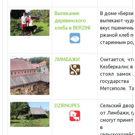
Выпекание
В доме «Берзи
деревенского
выпекают чуде
хлеба в BERZINI
вкус пшеничны
ржаной хлеб п
старинным род
ЛИМБАЖИ
Считается, чт
Кезберкалнс в
стоял замок 
государств
Метсеполе. Так
DZIRNUPES
Сельский двор 
от Лимбажи, гд
смогут принят
в
сельскохозяйст