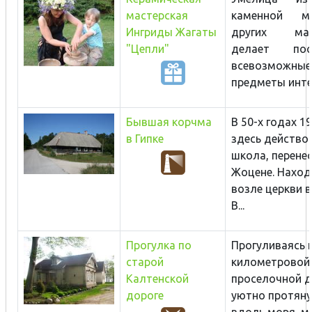
мастерская
каменной м
Ингриды Жагаты
других мат
"Цепли"
делает по
всевозможные
предметы интер
Бывшая корчма
В 50-х годах 19
в Гипке
здесь действо
школа, перенес
Жоцене. Наход
возле церкви в
В...
Прогулка по
Прогуливаясь 
старой
километровой
Калтенской
проселочной д
дороге
уютно протян
вдоль моря, мо