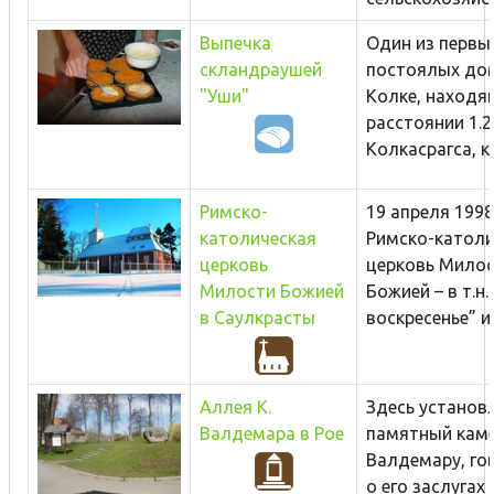
Выпечка
Один из первы
скландраушей
постоялых до
"Уши"
Колке, находя
расстоянии 1.2
Колкасрагса, к
Римско-
19 апреля 1998
католическая
Римско-католи
церковь
церковь Мило
Милости Божией
Божией – в т.н.
в Саулкрасты
воскресенье” ил
Аллея К.
Здесь установ
Валдемара в Рое
памятный каме
Валдемару, г
о его заслугах