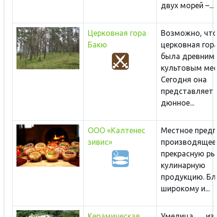
двух морей –...
Церковная гора
Возможно, чт
Бакю
церковная гор
была древним
культовым мес
Сегодня она
представляет 
дюнное...
ООО «Калтенес
Местное предп
зивис»
производящее
прекрасную р
кулинарную
продукцию. Бл
широкому и...
Керамическая
Умелица из