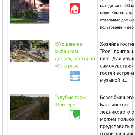
находится в 300 м
моря. Комнаты для
отдельных домика
пользовании - дере
«Угощение в
Хозяйка гости
рыбацком
"Роя" приглаш
дворе», ресторан
пир! Для улуч
«Otra puse»
самочувствия 
гостей встреч
музыкой и...
Голубые горы
Берег бывшего
Шлитере
Балтийского
ледникового о
можем только
представить п
открывавшийся 