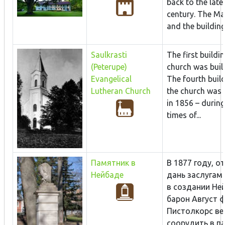
back to the late
century. The Ma
and the building
Saulkrasti
The first buildi
(Peterupe)
church was built
Evangelical
The fourth buil
Lutheran Church
the church was o
in 1856 – during
times of...
Памятник в
В 1877 году, о
Нейбаде
дань заслугам
в создании Не
барон Август 
Пистолкорс ве
соорудить в пар