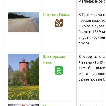
маленькие рыба
Поселок Гипка
В Гипке была 
первая морех
школа в Курзе
было в 1869-м 
спустя несколь
после...
Шлитерский
Второй из ста
маяк
Латвии
(1849 
самый высо
м
над уровне
32-метровая б