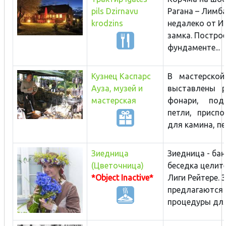
pils Dzirnavu
Рагана – Лимб
krodzins
недалеко от И
замка. Построе
фундаменте...
Кузнец Каспарс
В мастерской
Ауза, музей и
выставлены 
мастерская
фонари, подс
петли, приспо
для камина, пер
Зиедница
Зиедница - бан
(Цветочница)
беседка целит
*Object Inactive*
Лиги Рейтере. 
предлагаются
процедуры для.