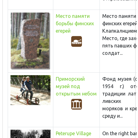
Место памяти
Место памяти
борьбы финских
финских егерей
егерей
Клапкалнциемс
Место, где за
пять павших ф
солдат...
Приморский
Фонд музея (о
музей под
1954 г.) от
открытым небом
традиции лат
ливских ры
моряков и кре
среду и...
Peterupe Village
On the right ban