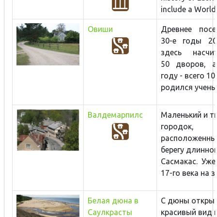
include a World 
Овиши
Древнее посе
30-е годы 20
здесь насчи
50 дворов, 
году - всего 10
родился ученый 
Валдемарпилс
Маленький и т
городок,
расположенны
берегу длинног
Сасмакас. Уже
17-го века на зе
Белая дюна в
С дюны откры
Саулкрасты
красивый вид 