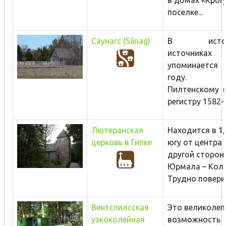
поселке...
Саунагс (Sǟnag)
В истори
источниках
упоминается
году. Со
Пилтенскому 
регистру 1582-1
Лютеранская
Находится в 1,
церковь в Гипке
югу от центра 
другой сторон
Юрмала – Колка
Трудно поверить
Вентспилсская
Это великолеп
узкоколейная
возможность