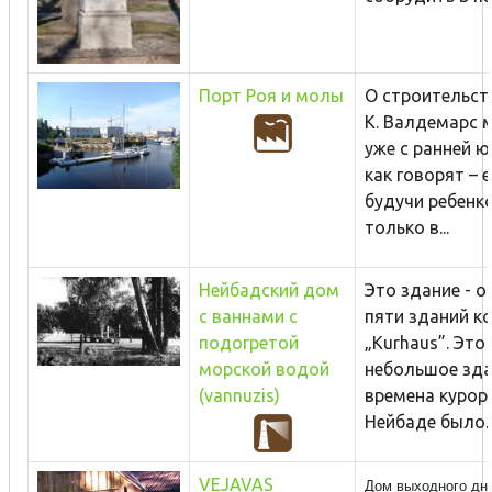
Порт Роя и молы
О строительст
К. Валдемарс 
уже с ранней ю
как говорят – 
будучи ребенк
только в...
Нейбадский дом
Это здание - о
с ваннами с
пяти зданий к
подогретой
„Kurhaus”. Это
морской водой
небольшое зда
(vannuzis)
времена курор
Нейбаде было..
VEJAVAS
Дом выходного дн