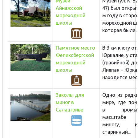
Музей
Музей (ул. К. 
Айнажской
47) был открыт
мореходной
м году в стар
школы
мореходной ш
которая была..
Памятное место
В 3 км к югу о
Феликсбергской
Юркалне, у ст
мореходной
(гравийной) до
школы
Лиепая – Юрка
находится место
Заколы для
Одно из редки
миног в
мире, где по-
Салацгриве
в промыш
масштабе
миногу, ис
старинный...