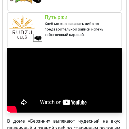
role in bread baking traditions in the region.
Путь ржи
Host: Juris Lastovskis
Хлеб можно заказать либо по
предварительной записи испечь
Ancient skills: Baking bread
собственный каравай.
В доме «Берзини» выпекают чудесный на вкус
пшеничный и ржаной хлеб по старинным родовым