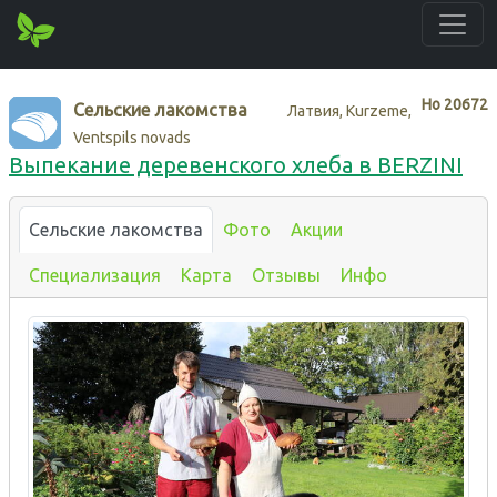
Нo
20672
Сельские лакомства
Латвия, Kurzeme,
Ventspils novads
Выпекание деревенского хлеба в BERZINI
Сельские лакомства
Фото
Акции
Специализация
Карта
Отзывы
Инфо