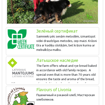
Зелёный сертификат
Saimnieki pēc senām metodēm, izmantojot
videi draudzīgas metodes, cep maizi. Krāsni
tīra ar kadiķu slotiķām, bet krāsni kurina ar
melnalkšņa malku.
Латышское наследие
The farm offers wheat and rye bread baked
in accordance with old family recipes. A
special oven that is more than 70 years old
ensures the taste and aroma of the bread,
and the owners use antique baking tools such as a kneading
trough, an oven peel and a dough hook. Visitors can contact the
Flavours of Livonia
farm in advance to arrange for a visit during which they can bake
Пшеничный и ржаной хлеб; Мастерская
their own loaves of bread. The owners will talk about the
хлебопеков.
Jūrkalne mill, which was built in 1740 and once played a great