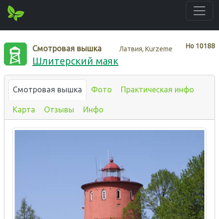
Нo
10188
Смотровая вышка
Латвия, Kurzeme
Шлитерский маяк
Смотровая вышка
Фото
Практическая инфо
Карта
Отзывы
Инфо