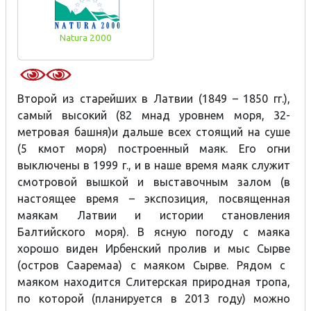
Natura 2000
Второй из старейших в Латвии
(1849 – 1850
гг.
),
самый высокий
(82
м
над уровнем моря, 32-
метровая башня)
и дальше всех стоящий на суше
(5
км
от моря
)
построенный маяк
.
Его огни
выключены в 1999 г., и в наше время маяк служит
смотровой вышкой и выставочным залом (в
настоящее время – экспозиция, посвященная
маякам Латвии и истории становления
Балтийского моря). В ясную погоду с маяка
хорошо виден
Ирбенский пролив
и
мыс Сырве
(
остров Сааремаа
)
с маяком Сырве
. Рядом с
маяком находится С
литерская природная тропа
,
по которой (планируется в 2013 году) можно