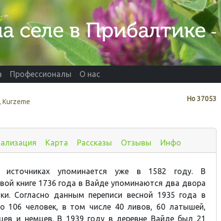
а
Профессионалы
О нас
Нo
37053
, Kurzeme
иализация
Карта
Рассказы
Отзывы
Инфо
х источниках упоминается уже в 1582 году. В
вой книге 1736 года в Вайде упоминаются два двора
ки. Согласно данным переписи весной 1935 года в
о 106 человек, в том числе 40 ливов, 60 латышей,
цев и немцев. В 1939 году в деревне Вайде был 21