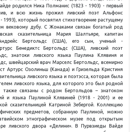
айде родился Ника Полманис (1823 - 1903) - первый
лив, и всю жизнь прожил ливский поэт Альфонс
 - 1993), который посвятил стихотворение растущему
м вековому дубу. С Жонаками связан богатый род
ивская сказительница Мария Шалтьяре, капитан
Андрейс Бертольдс (США), его сын, ученый -
ртурс Бенедиктс Бертольдс (США), ливский поэт
ьдс, знатоки ливского языка Паулина Клявиня и
дс, швейцарский врач Марселс Бертольдс, всемирно
ст Артурс Озолиньш (Канада) и Гризельда Кристиня
азительница ливского языка и поэтэсса, которая была
елем ливского языка, для которого это был родной
и также связаны с родом Бертольдов – знатоком
ий и языка Паулиной Клявиней (1918 - 2001) и ее
кой сказительницей Катриной Зебергой. Коллекцию
афических предметов, собранную Паулиной, можно
атвийском этнографическом музее под открытым
ре ливского двора «Делини». В Пурвзиеды Вайде