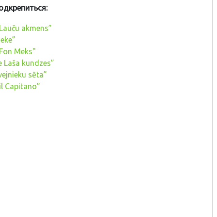
подкрепиться:
Lauču akmens”
eke”
Fon Meks"
 Laša kundzes”
ejnieku sēta”
l Capitano”