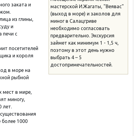
ого заката и
мастерской И.Жагаты, "Веявас"
рком.
(выход в море) и заколов для
лица из глины,
миног в Салацгриве
суду и
необходимо согласовать
 печи с
предварительно. Экскурсия
займет как минимум 1 - 1,5 ч,
омит посетителей
поэтому в этот день нужно
щика и короля
выбрать 4 – 5
достопримечательностей.
ход в море на
жной рыбной
х мест в мире,
ят миногу,
 лет.
я существования
 более 1000