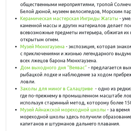
общественными мероприятиями, тропой Солнечн
Белой дюной, музеем велосипедов, Морским па
Керамическая мастерская Ингриды Жагаты
- уме
каменной массы и других материалов делает по
всевозможные предметы интерьера, обжигая их в
открытым огнем.
Музей Мюнхгаузена
- экспозиция, которая знак
с приключениями и жизнью легендарного выдум
всех лжецов барона Мюнхгаузена.
Дом выходного дня "Веявас"
- предлагается вы
рыбацкой лодке и наблюдение за ходом прибре
ловли.
Заколы для миног в Салацгриве
- oдно из редки
где по-прежнему в промышленном масштабе лов
используя старинный метод, которому более 150
Музей Айнажской мореходной школы
- за врем
мореходной школы здесь получили образование
капитанов и штурманов дальнего плавания.