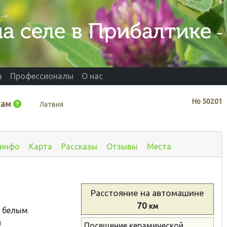
а
Профессионалы
О нас
Нo
50201
сам
Латвия
 инфо
Карта
Рассказы
Отзывы
Места
Расстояние
на автомашине
70
км
о белым
и
Посещение керамической