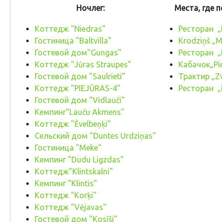
Ночлег:
Места, где 
Коттедж "Niedras"
Ресторан „
Гостиница "Baltvilla"
Krodziņš „M
Гостевой дом"Gungas"
Ресторан „
Коттедж "Jūras Straupes"
Kабачок„Pie
Гостевой дом "Saulrieti"
Трактир „Zv
Коттедж "PIEJŪRAS-4"
Ресторан „i
Гостевой дом "Vidlauči"
Кемпинг"Lauču Akmens"
Коттедж "Ēvelbeņķi"
Сельский дом "Duntes Urdziņas"
Гостиница "Meke"
Кемпинг "Dudu Ligzdas"
Коттедж"Klintskalni"
Кемпинг "Klintis"
Коттедж "Korķi"
Коттедж "Vējavas"
Гостевой дом "Kosīši"