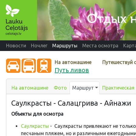
Новости
Ночлег
Маршруты
Места осмотра
Карт
На автомашине
Путешествуй 
Путь ливов
На автомашине
Фото
Маршрут
Практическая
Саулкрасты - Салацгрива - Айнажи
Объекты для осмотра
Саулкрасты
- Саулкрасты привлекают не тольк
песчаным пляжем, но и различными ежегодным