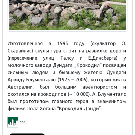
Изготовленная в 1995 году (скульптор О.
Скарайнис) скульптура стоит на развилке дороги
(пересечение улиц Талсу и Е.Динсберга) у
молочного завода Дундаги. „Крокодил” посвящен
сильным людям и бывшему жителю Дундаги
Арвиду Блументалю (1925 – 2006), который жил в
Австралии, был большим авантюристом и
охотился на крокодилов (~ 10 000). A. Блументалс
был прототипом главного героя в знаменитом
фильме Пола Хогана “Крокодил Данди”.
153