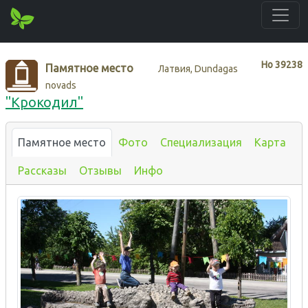
Нo
39238
Памятное место
Латвия, Dundagas
novads
"Крокодил"
Памятное место
Фото
Специализация
Карта
Рассказы
Отзывы
Инфо