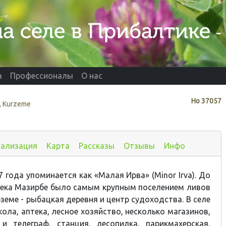
а
Профессионалы
О нас
Нo
37057
, Kurzeme
иализация
Карта
Рассказы
Отзывы
Инфо
 года упоминается как «Малая Ирва» (Minor Irva). До
века Мазирбе было самым крупным поселением ливов
земе - рыбацкая деревня и центр судоходства. В селе
ола, аптека, лесное хозяйство, несколько магазинов,
и телеграф, станция, лесопилка, парикмахерская,