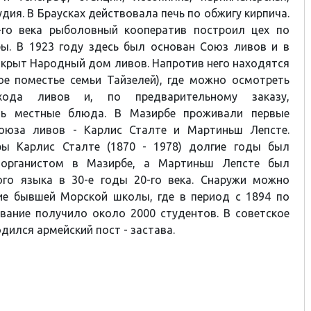
дия. В Браусках действовала печь по обжигу кирпича.
-го века рыболовный кооператив построил цех по
бы. В 1923 году здесь был основан Союз ливов и в
ткрыт Народный дом ливов. Напротив него находятся
ое поместье семьи Тайзелей), где можно осмотреть
хода ливов и, по предварительному заказу,
ать местные блюда. В Мазирбе проживали первые
оюза ливов - Карлис Сталте и Мартиньш Лепсте.
ры Карлис Сталте (1870 - 1978) долгие годы был
рганистом в Мазирбе, а Мартиньш Лепсте был
ого языка в 30-е годы 20-го века. Снаружи можно
ие бывшей Морской школы, где в период с 1894 по
вание получило около 2000 студентов. В советское
дился армейский пост - застава.