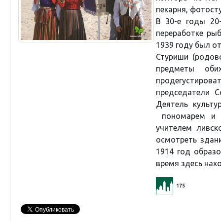
пекарня, фотосту
В 30-е годы 20
переработке ры
1939 году был о
Стуриши (родов
предметы оби
продегустиров
председатели С
Деятель культу
пономарем и о
учителем ливск
осмотреть здан
1914 год образо
время здесь нахо
175