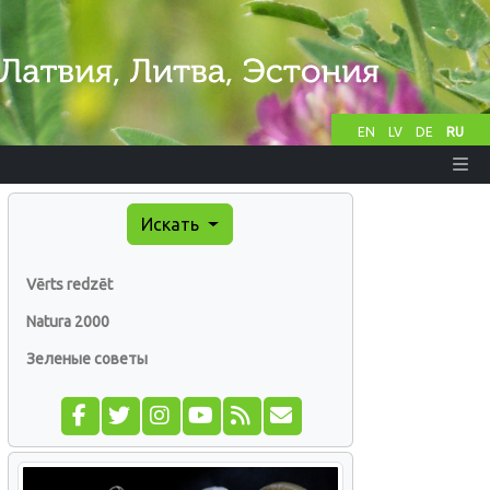
EN
LV
DE
RU
Искать
Vērts redzēt
Natura 2000
Зеленые советы