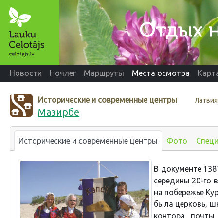
Новости
Ночлег
Маршруты
Места осмотра
Карт
Исторические и современные центры
Латвия
Мазирбе
Исторические и современные центры
Фото
Спец
В документе 1387
середины 20-го 
на побережье Кур
была церковь, шк
контора почты 