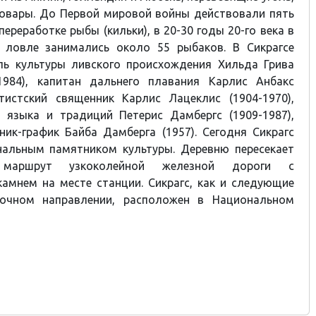
товары. До Первой мировой войны действовали пять
ереработке рыбы (кильки), в 20-30 годы 20-го века в
 ловле занимались около 55 рыбаков. В Сикрагсе
ль культуры ливского происхождения Хильда Грива
-1984), капитан дальнего плавания Карлис Анбакс
птистский священник Карлис Лацеклис (1904-1970),
о языка и традиций Петерис Дамбергс (1909-1987),
ик-график Байба Дамберга (1957). Сегодня Сикрагс
нальным памятником культуры. Деревню пересекает
 маршрут узкоколейной железной дороги с
амнем на месте станции. Сикрагс, как и следующие
точном направлении, расположен в Национальном