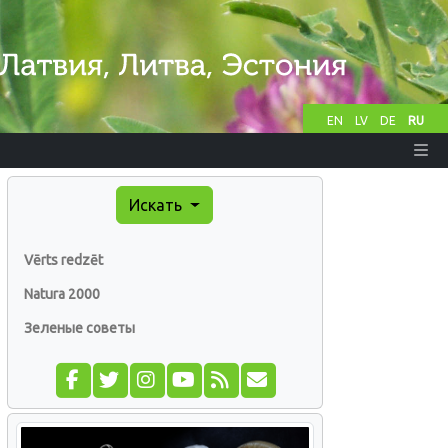
EN
LV
DE
RU
Искать
Vērts redzēt
Natura 2000
Зеленые советы