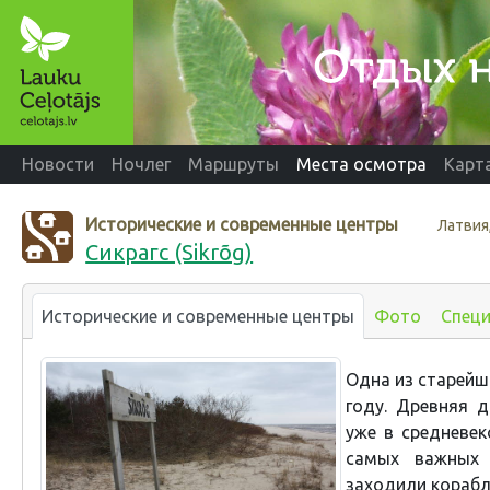
Новости
Ночлег
Маршруты
Места осмотра
Карт
Исторические и современные центры
Латвия
Сикрагс (Sikrõg)
Исторические и современные центры
Фото
Спец
Одна из старейш
году. Древняя 
уже в средневек
самых важных 
заходили корабл