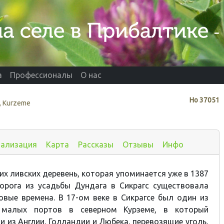
а
Профессионалы
О нас
Нo
37051
, Kurzeme
иализация
Карта
Рассказы
Отзывы
Инфо
их ливских деревень, которая упоминается уже в 1387
дорога из усадьбы Дундага в Сикрагс существовала
овые времена. В 17-ом веке в Сикрагсе был один из
малых портов в северном Курземе, в который
и из Англии, Голландии и Любека, перевозящие уголь,