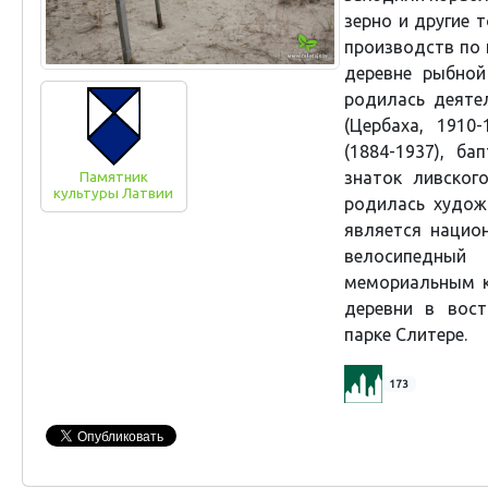
зерно и другие 
производств по п
деревне рыбной
родилась деяте
(Цербаха, 1910
(1884-1937), ба
знаток ливског
Памятник
культуры Латвии
родилась художн
является нацио
велосипедный
мемориальным к
деревни в вос
парке Слитере.
173