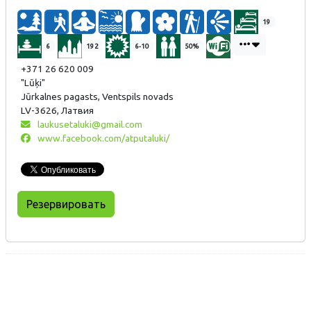
19
6
192
6-10
50%
+371 26 620 009
"Lūķi"
Jūrkalnes pagasts, Ventspils novads
LV-3626, Латвия
laukusetaluki@gmail.com
www.facebook.com/atputaluki/
Резервировать