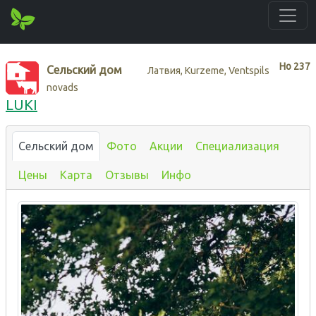
Нo
237
Сельский дом
Латвия, Kurzeme, Ventspils
novads
LUKI
Сельский дом
Фото
Акции
Специализация
Цены
Карта
Отзывы
Инфо