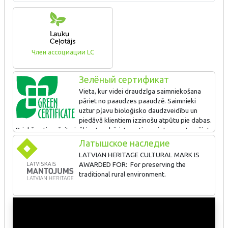
Член ассоциации LC
Зелёный сертификат
Vieta, kur videi draudzīga saimniekošana
pāriet no paaudzes paaudzē. Saimnieki
uztur pļavu bioloģisko daudzveidību un
piedāvā klientiem izzinošu atpūtu pie dabas.
Priekšmetiem šeit piešķir otro dzīvi, tos atjaunojot un restaurējot.
Ēku renovācijā ir izmantotas koka daļas no apkaimes
Латышское наследие
pamestajām muižām.
LATVIAN HERITAGE CULTURAL MARK IS
AWARDED FOR: For preserving the
traditional rural environment.