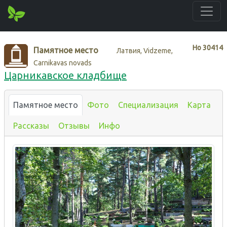
Нo
30414
Памятное место
Латвия, Vidzeme,
Carnikavas novads
Царникавское кладбище
Памятное место
Фото
Специализация
Карта
Рассказы
Отзывы
Инфо