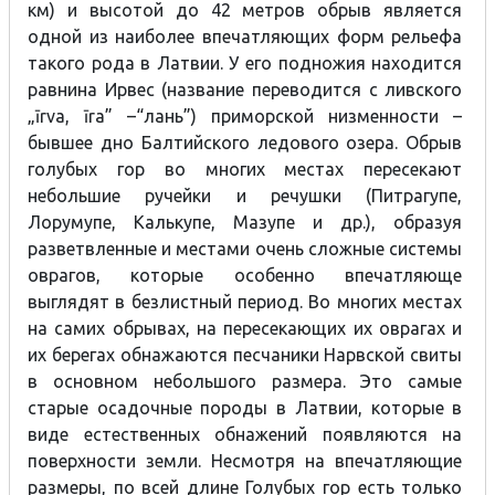
км) и высотой до 42 метров обрыв является
одной из наиболее впечатляющих форм рельефа
такого рода в Латвии. У его подножия находится
равнина Ирвес (название переводится с ливского
„īrva, īra” –“лань”) приморской низменности –
бывшее дно Балтийского ледового озера. Обрыв
голубых гор во многих местах пересекают
небольшие ручейки и речушки (Питрагупе,
Лорумупе, Калькупе, Maзупе и др.), образуя
разветвленные и местами очень сложные системы
оврагов, которые особенно впечатляюще
выглядят в безлистный период. Во многих местах
на самих обрывах, на пересекающих их оврагах и
их берегах обнажаются песчаники Нарвской свиты
в основном небольшого размера. Это самые
старые осадочные породы в Латвии, которые в
виде естественных обнажений появляются на
поверхности земли. Несмотря на впечатляющие
размеры, по всей длине Голубых гор есть только