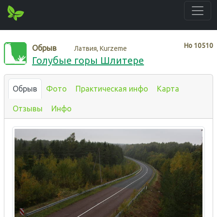
Нo
10510
Обрыв
Латвия, Kurzeme
Голубые горы Шлитере
Обрыв
Фото
Практическая инфо
Карта
Отзывы
Инфо