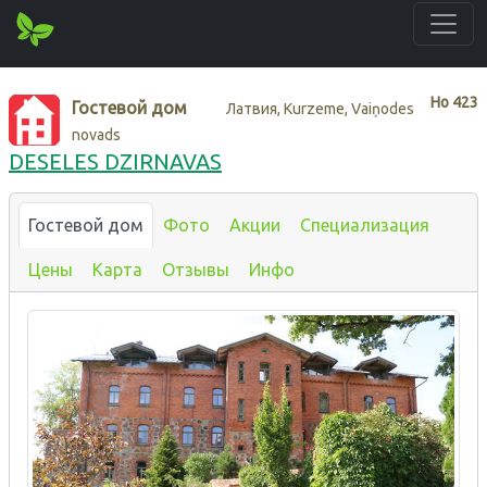
Нo
423
Гостевой дом
Латвия, Kurzeme, Vaiņodes
novads
DESELES DZIRNAVAS
Гостевой дом
Фото
Акции
Специализация
Цены
Карта
Отзывы
Инфо