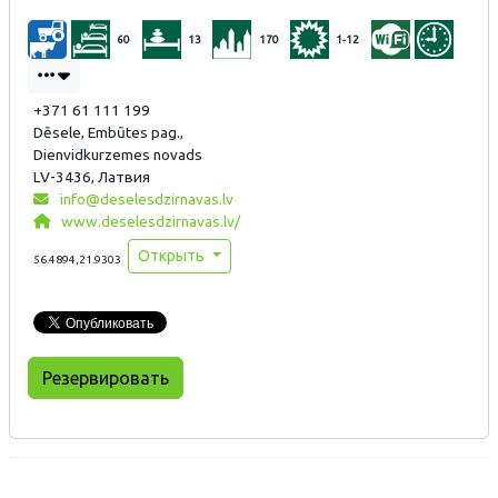
dzirnavu dīķa aktīvās un pasīvās atpūtas zonas labiekārtojumi.
60
13
170
1-12
+371 61 111 199
Dēsele, Embūtes pag.,
Dienvidkurzemes novads
LV-3436, Латвия
info@deselesdzirnavas.lv
www.deselesdzirnavas.lv/
Открыть
56.4894,21.9303
Резервировать