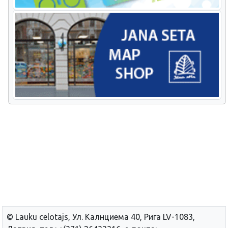
© Lauku сelotajs, Ул. Калнциема 40, Рига LV-1083,