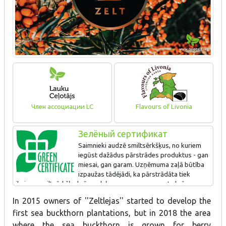
Член ассоциации LC
Flavours of Livonia
Зелёный сертификат
Saimnieki audzē smiltsērkšķus, no kuriem
iegūst dažādus pārstrādes produktus - gan
miesai, gan garam. Uzņēmuma zaļā būtība
izpaužas tādējādi, ka pārstrādāta tiek
ikviena smiltsērkšķa krūma daļa - gan ogas, gan pats krūms,
tādējādi radot bezatkritumu tehnoloģisku procesu. Ir uzbūvēts
In 2015 owners of ''Zeltlejas'' started to develop the
jauns, moderns apmeklētāju centrs, kurā var uzzināt par
first sea buckthorn plantations, but in 2018 the area
smiltsērkšķiem, to pārstrādes produktiem, kā arī degustēt un
iegādāties produktus.
where the sea buckthorn is grown for berry