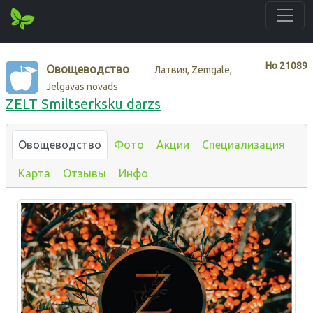
Нo
21089
Овощеводство
Латвия, Zemgale,
Jelgavas novads
ZELT Smiltserksku darzs
Овощеводство
Фото
Акции
Специализация
Карта
Отзывы
Инфо