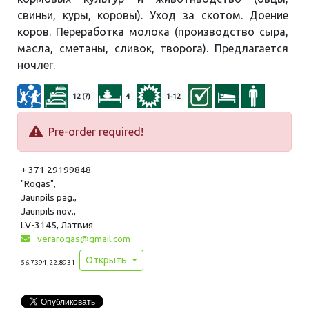
свиньи, куры, коровы). Уход за скотом. Доение
коров. Переработка молока (производство сыра,
масла, сметаны, сливок, творога). Предлагается
ночлег.
12 (7)
4
1-12
Pre-order required!
+ 371 29199848
"Rogas",
Jaunpils pag.,
Jaunpils nov.,
LV-3145, Латвия
verarogas@gmail.com
Открыть
56.7394,22.8931