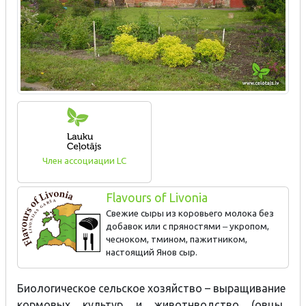
Член ассоциации LC
Flavours of Livonia
Свежие сыры из коровьего молока без
добавок или с пряностями ‒ укропом,
чесноком, тмином, пажитником,
настоящий Янов сыр.
Биологическое сельское хозяйство – выращивание
кормовых культур и животнводство (овцы,