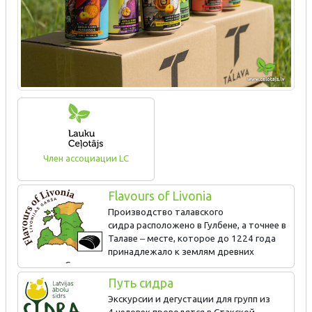
Член ассоциации LC
Flavours of Livonia
Производство талавского
сидра расположено в Гулбене, а точнее в
Талаве ‒ месте, которое до 1224 года
принадлежало к землям древних
латгалов. Сидр изготавливается только из местного сырья ‒
выращенных в Видземе и бережно собранных яблок.
Путь сидра
Экскурсия на производство и дегустация.
Экскурсии и дегустации для групп из