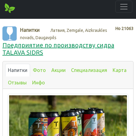
Нo
21063
Напитки
Латвия, Zemgale, Aizkraukles
novads, Daugavpils
Предприятие по производству сидра
TALAVA SIDRS
Напитки
Фото
Акции
Специализация
Карта
Отзывы
Инфо