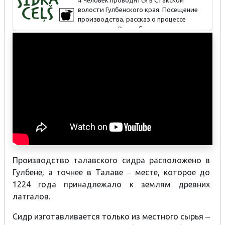
4 человек проводятся в Стакской
Сидр «Осенний», «Летний» и «Хмельной».
волости Гулбенского края. Посещение
производства, рассказ о процессе
и методах изготовления сидра. В октябре можно принять
участие в выжимании яблочного сока. Есть возможность
заказать питание.
Производство талавского сидра расположено в
Гулбене, а точнее в Талаве ‒ месте, которое до
1224 года принадлежало к землям древних
латгалов.
Сидр изготавливается только из местного сырья ‒