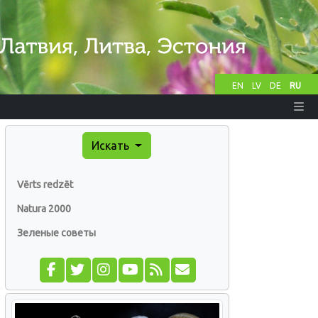
EN
LV
DE
RU
Искать
Vērts redzēt
Natura 2000
Зеленые советы