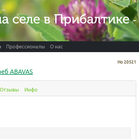
а
Профессионалы
О нас
Нo
20521
реб ABAVAS
Отзывы
Инфо