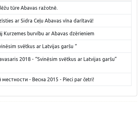
dēžu tūre Abavas ražotnē.
īsties ar Sidra Ceļu Abavas vīna darītavā!
lāj Kurzemes burvību ar Abavas dzērieniem
vinēsim svētkus ar Latvijas garšu “
avasaris 2018 - “Svinēsim svētkus ar Latvijas garšu”
естности - Bесна 2015 - Pieci par četri!