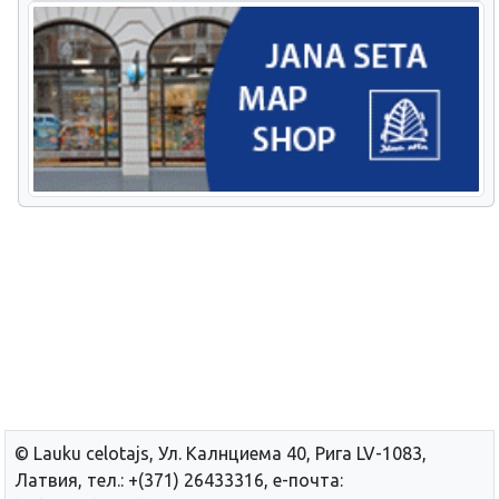
© Lauku сelotajs, Ул. Калнциема 40, Рига LV-1083,
Латвия, тел.: +(371) 26433316, е-почта: