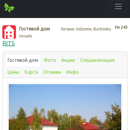
Нo
243
Гостевой дом
Латвия, Vidzeme, Burtnieku
novads
RITS
Гостевой дом
Фото
Акции
Специализация
Цены
Карта
Отзывы
Инфо