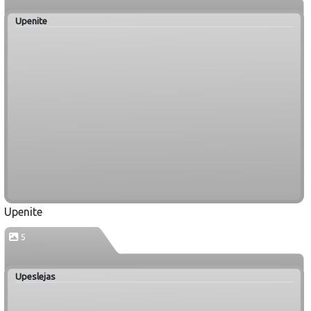
Upenite
Upenite
5
Upeslejas