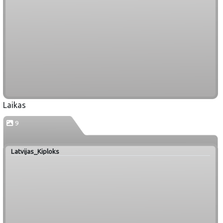
Laikas
9
Latvijas_Kiploks