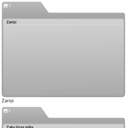
7
Zariņi
Zariņi
5
Zaķu jūras māja