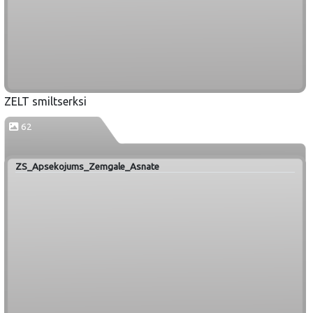
ZELT smiltserksi
62
ZS_Apsekojums_Zemgale_Asnate