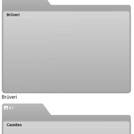
Brūveri
Brūveri
81
Caunites