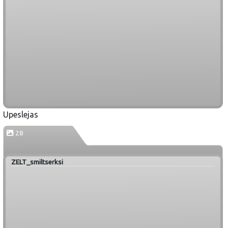
Upeslejas
28
ZELT_smiltserksi