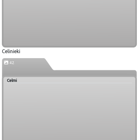
Celinieki
42
Celmi