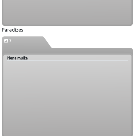
Paradīzes
3
Piena muiža