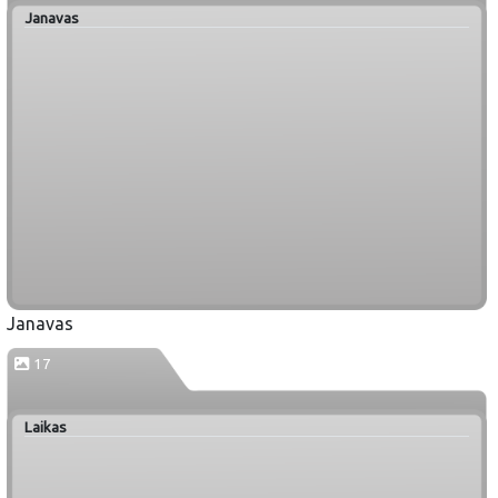
Janavas
Janavas
17
Laikas