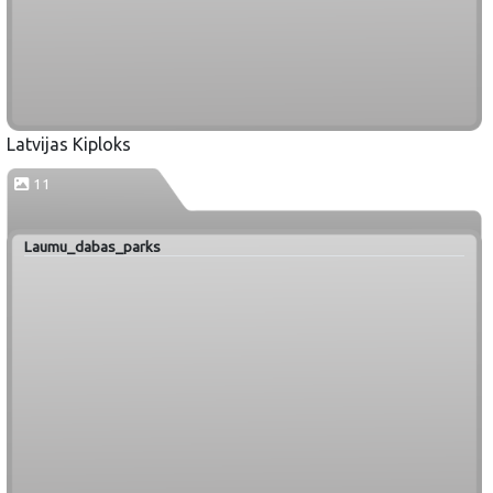
Latvijas Kiploks
11
Laumu_dabas_parks