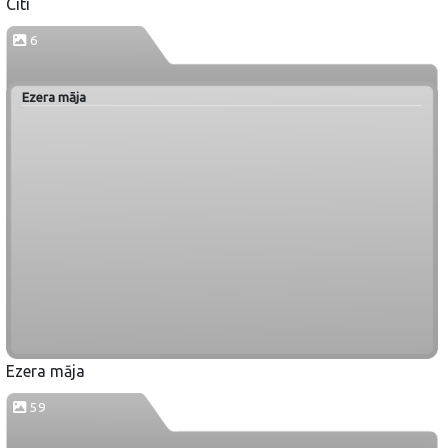
Citi
6
Ezera māja
Ezera māja
59