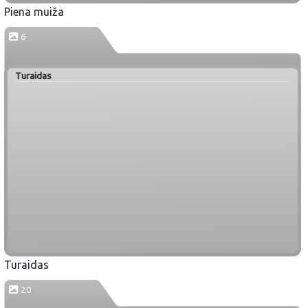
Piena muiža
6
Turaidas
Turaidas
20