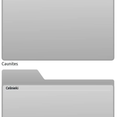
Caunites
Celinieki