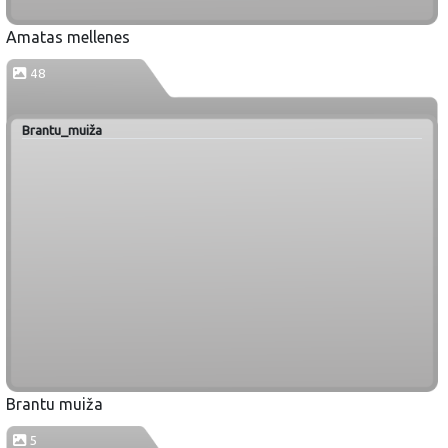
Amatas mellenes
48
Brantu_muiža
Brantu muiža
5