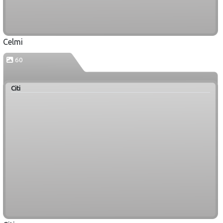
Celmi
60
Citi