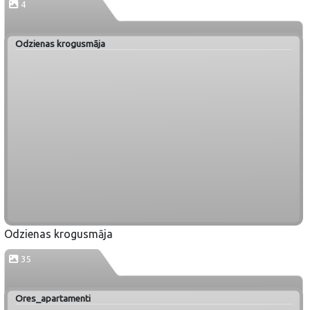
4
Odzienas krogusmāja
Odzienas krogusmāja
35
Ores_apartamenti