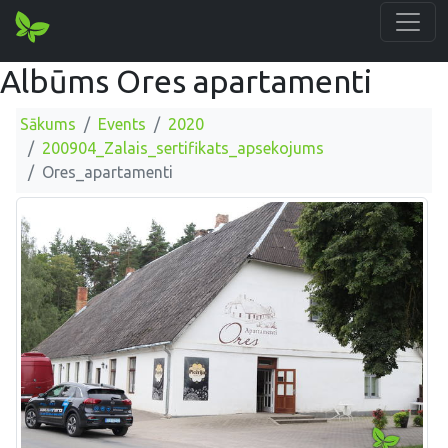
Albūms Ores apartamenti
Sākums
Events
2020
200904_Zalais_sertifikats_apsekojums
Ores_apartamenti