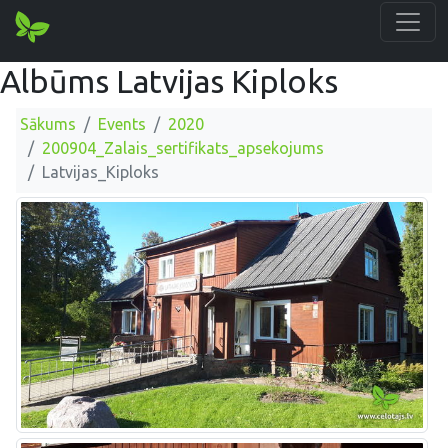
Albūms Latvijas Kiploks
Sākums
Events
2020
200904_Zalais_sertifikats_apsekojums
Latvijas_Kiploks