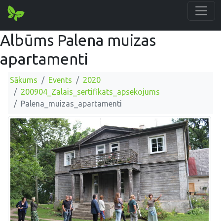
Albūms Palena muizas
apartamenti
Sākums
Events
2020
200904_Zalais_sertifikats_apsekojums
Palena_muizas_apartamenti