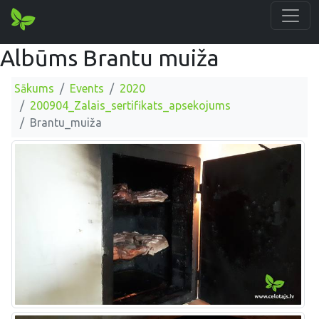
Albūms Brantu muiža
Sākums
Events
2020
200904_Zalais_sertifikats_apsekojums
Brantu_muiža