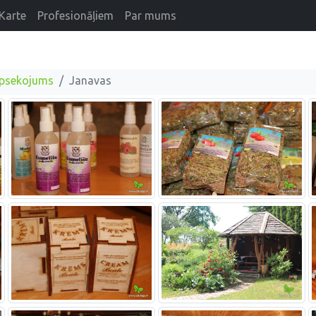
Karte
Profesionāļiem
Par mums
apsekojums
Janavas