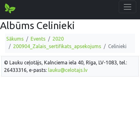
Albūms Celinieki
Sākums
Events
2020
200904_Zalais_sertifikats_apsekojums
Celinieki
© Lauku ceļotājs, Kalnciema iela 40, Rīga, LV-1083, tel.:
26433316, e-pasts:
lauku@celotajs.lv