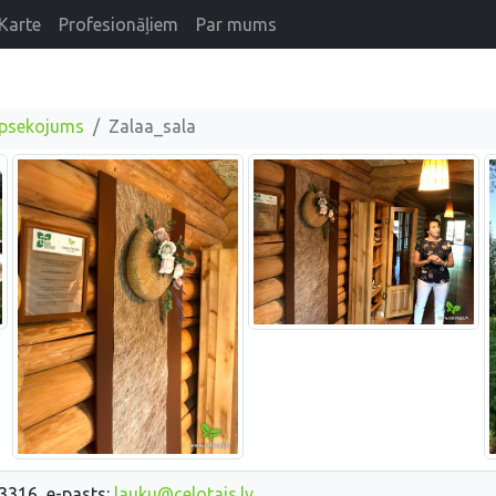
Karte
Profesionāļiem
Par mums
apsekojums
Zalaa_sala
33316, e-pasts:
lauku@celotajs.lv