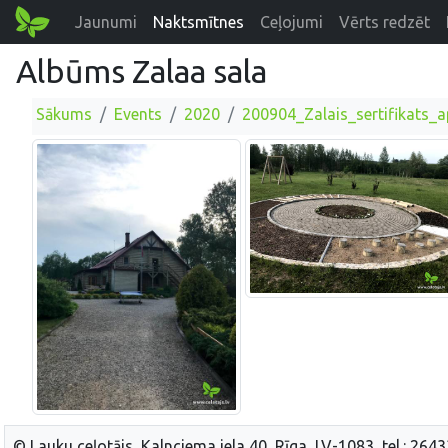
Jaunumi
Naktsmītnes
Ceļojumi
Vērts redzēt
Albūms Zalaa sala
Sākums
Events
2020
200904_Zalais_sertifikats_
© Lauku ceļotājs, Kalnciema iela 40, Rīga, LV-1083, tel.: 264