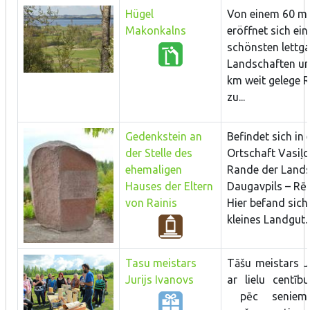
Hügel
Von einem 60 m
Makonkalns
eröffnet sich ein
schönsten lettga
Landschaften und
km weit gelege 
zu...
Gedenkstein an
Befindet sich in 
der Stelle des
Ortschaft Vasiļ
ehemaligen
Rande der Land
Hauses der Eltern
Daugavpils – Rēz
von Rainis
Hier befand sich 
kleines Landgut..
Tasu meistars
Tāšu meistars J
Jurijs Ivanovs
ar lielu centī
pēc seniem 