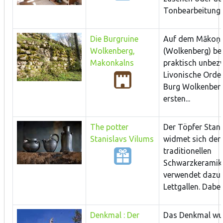
Tonbearbeitung t
Die Burgruine
Auf dem Mākoņk
Wolkenberg,
(Wolkenberg) bef
Makonkalns
praktisch unbez
Livonische Orde
Burg Wolkenberg
ersten...
The potter
Der Töpfer Stani
Stanislavs Vilums
widmet sich der
traditionellen
Schwarzkeramik
verwendet dazu
Lettgallen. Dabei
Denkmal : Der
Das Denkmal wur