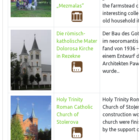
„Mezmalas”
the farmstead c
interesting colle
old household ite
Die römisch-
Der Bau des Got
katholische Mater
im neoromantisc
Dolorosa Kirche
fand von 1936 –
in Rezekne
einem Entwurf d
Architekten Pawl
wurde...
Holy Trinity
Holy Trinity Ro
Roman Catholic
Church of Stoļer
Church of
construction wo
Stolerova
church were fini
by the support of