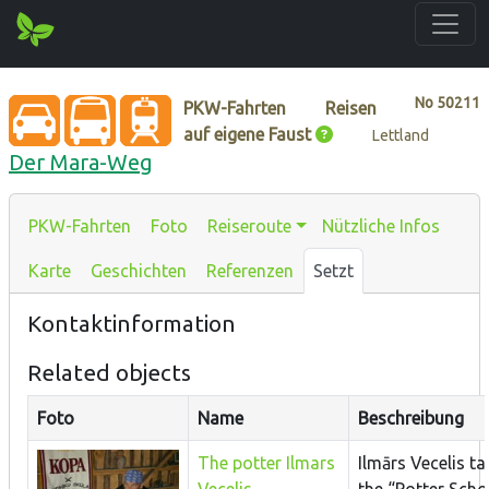
No
50211
PKW-Fahrten
Reisen
auf eigene Faust
Lettland
Der Mara-Weg
PKW-Fahrten
Foto
Reiseroute
Nützliche Infos
Karte
Geschichten
Referenzen
Setzt
Kontaktinformation
Related objects
Foto
Name
Beschreibung
The potter Ilmars
Ilmārs Vecelis ta
Vecelis
the “Potter Scho