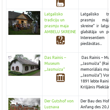
Latgalisko
Latgalisko tr
tradiciju un
prasmju māj
prasmju maja
skreine” ir latg
AMBELU SKREINE
glabātāja un po
Interesent
piedāvātas...
Das Rainis –
Das Rainis – M
Museum
„Jasmuiža“ (Rai
„Jasmuiza“
memoriālais muz
„Jasmuiža”) Von
1891 lebte Raini
Krišjānis Pliekšān
Der Gutshof von
Der Bau des Hof
Luznava
Anfang des 20.Jh