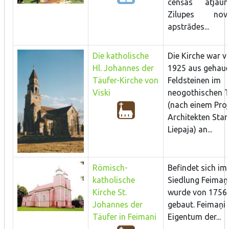
cenšas atjaun
Zilupes no
apstrādes...
Die katholische
Die Kirche war v
Hl. Johannes der
1925 aus gehau
Täufer-Kirche von
Feldsteinen im
Viski
neogothischen T
(nach einem Proj
Architekten Sta
Liepaja) an...
Römisch-
Befindet sich im
katholische
Siedlung Feimaņi
Kirche St.
wurde von 1756 
Johannes der
gebaut. Feimaņi 
Täufer in Feimani
Eigentum der...