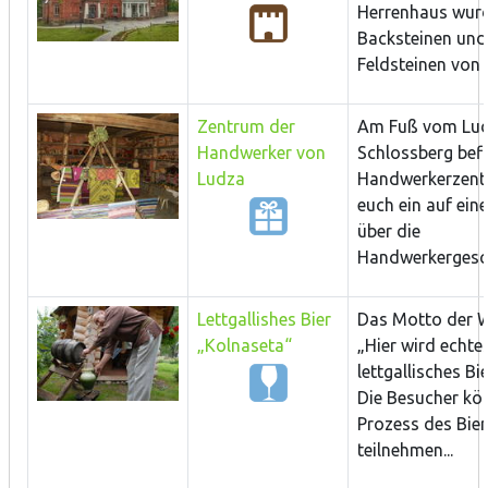
Herrenhaus wur
Backsteinen un
Feldsteinen von 
Zentrum der
Am Fuß vom Lu
Handwerker von
Schlossberg befi
Ludza
Handwerkerzentr
euch ein auf ein
über die
Handwerkergesch
Lettgallishes Bier
Das Motto der Wi
„Kolnaseta“
„Hier wird echte
lettgallisches Bi
Die Besucher k
Prozess des Bie
teilnehmen...