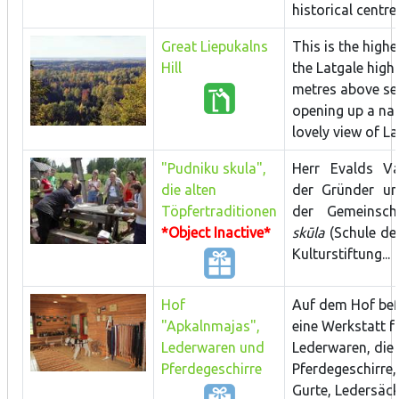
historical centre..
Great Liepukalns
This is the highe
Hill
the Latgale high
metres above sea
opening up a na
lovely view of Lak
"Pudniku skula",
Herr Evalds Vas
die alten
der Gründer un
Töpfertraditionen
der Gemeinsc
*Object Inactive*
skūla
(Schule de
Kulturstiftung...
Hof
Auf dem Hof bef
"Apkalnmajas",
eine Werkstatt f
Lederwaren und
Lederwaren, die
Pferdegeschirre
Pferdegeschirre,
Gurte, Ledersäcke