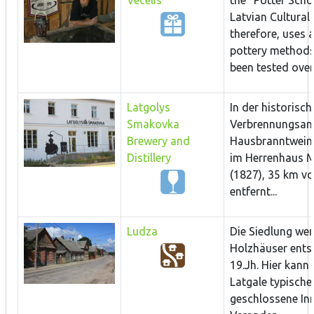
Latvian Cultural
therefore, uses 
pottery methods
been tested over.
Latgolys
In der historisch
Smakovka
Verbrennungsanl
Brewery and
Hausbranntwein
Distillery
im Herrenhaus 
(1827), 35 km v
entfernt...
Ludza
Die Siedlung wen
Holzhäuser ents
19.Jh. Hier kann
Latgale typische
geschlossene In