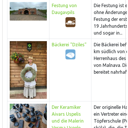
Festung von
Die Festung ist e
Daugavpils
ohne Änderungen
Festung der erst
19 Jahrhunderts 
und sogar in...
Bäckerei "Dziles"
Die Bäckerei befi
km südlich von
Herrenhaus des
von Malnava. Die
bereitet nahrhafte
Der Keramiker
Der originelle H
Aivars Uspelis
ein Vertreter ein
und die Malerin
Töpferschule (P
Vesma Uspele
skūla), die die 