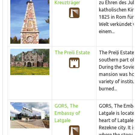
Kreuzträger
zu Ehren des Jub
katholischen Kir
1825 in Rom für
Welt verkündet 
einem...
The Preili Estate
The Preiļi Estate 
southern part of 
During the Soviet
mansion was ho
variety of institu
burned...
GORS, The
GORS, The Emba
Embassy of
Latgale is locate
Latgale
heart of Latgale
Rezekne city. It i
where the story 