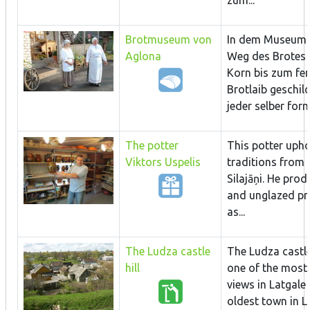
Brotmuseum von
In dem Museum 
Aglona
Weg des Brotes
Korn bis zum fer
Brotlaib geschil
jeder selber form
The potter
This potter upho
Viktors Uspelis
traditions from t
Silajāņi. He pro
and unglazed pr
as...
The Ludza castle
The Ludza castle 
hill
one of the most 
views in Latgale 
oldest town in L