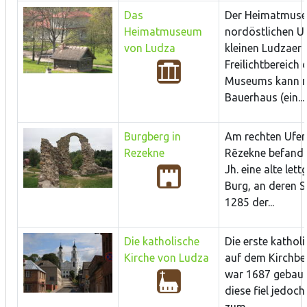
Das
Der Heimatmuse
Heimatmuseum
nordöstlichen U
von Ludza
kleinen Ludzaer 
Freilichtbereich 
Museums kann m
Bauerhaus (ein...
Burgberg in
Am rechten Ufer
Rezekne
Rēzekne befand s
Jh. eine alte lett
Burg, an deren St
1285 der...
Die katholische
Die erste kathol
Kirche von Ludza
auf dem Kirchbe
war 1687 gebaut
diese fiel jedoc
zum...