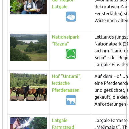
Latgale
dekorativen Zar
Fensterläden) ste
Wirte nach alten 
Nationalpark
Lettlands jüngst
"Razna"
Nationalpark (20
sich im “Land de
Seen” - der Regi
Latgale. Eins der 
Hof "Untumi",
Auf dem Hof Un
lettische
eine Pferdeherde
Pferderassen
und gezüchtet, 
gekauft, die den
Anforderungen de
Latgale
Latgale Farmste
Farmstead
„Mežmalas”. The