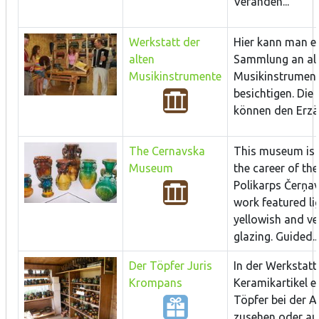
Veranden...
Werkstatt der
Hier kann man ei
alten
Sammlung an al
Musikinstrumente
Musikinstrumen
besichtigen. Die
können den Erzäh
The Cernavska
This museum is 
Museum
the career of th
Polikarps Čerņav
work featured li
yellowish and ve
glazing. Guided...
Der Töpfer Juris
In der Werkstat
Krompans
Keramikartikel e
Töpfer bei der A
zusehen oder au