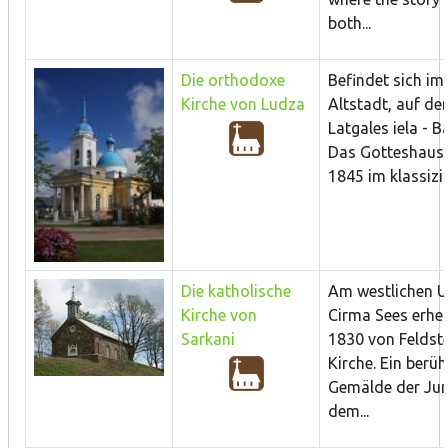
both...
Die orthodoxe
Befindet sich im
Kirche von Ludza
Altstadt, auf de
Latgales iela - B
Das Gotteshaus 
1845 im klassizis
Die katholische
Am westlichen U
Kirche von
Cirma Sees erheb
Sarkani
1830 von Feldst
Kirche. Ein berü
Gemälde der Jun
dem...