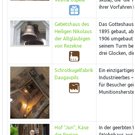
ihrer Vorfahren f
Gebetshaus des
Das Gotteshaus 
Heiligen Nikolaus
1895 gebaut, ab
der Altgläubigen
1906 umgebaut 
von Rezekne
seinem Turm bef
drei Glocken, die 
Schrotkugelfabrik
Ein einzigartige
Daugavpils
Industrieerbes – 
für Besucher geö
Munitionsherstel
Hof "Juri", Käse
In der geerbten 
der Region
(Wohnhaus aus 