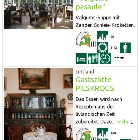
pasaule"
Valgums-Suppe mit
Zander, Schleie-Kroketten.
60
1-12
Lettland
Gaststätte
PILSKROGS
Das Essen wird nach
Rezepten aus der
livländischen Zeit
zubereitet. Dazu...
mehr
160