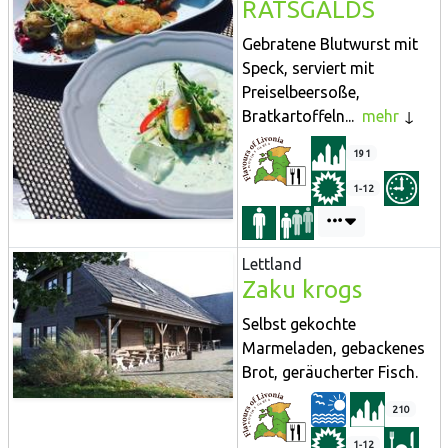
RATSGALDS
Gebratene Blutwurst mit
Speck, serviert mit
Preiselbeersoße,
Bratkartoffeln...
mehr
191
1-12
Lettland
Zaku krogs
Selbst gekochte
Marmeladen, gebackenes
Brot, geräucherter Fisch.
210
1-12