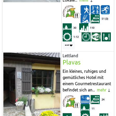
Lokale...
mehr
51 (3)
30
110
1-12
Lettland
Plavas
Ein kleines, ruhiges und
gemütliches Hotel mit
einem Gourmetrestaurant
befindet sich an...
mehr
24
11