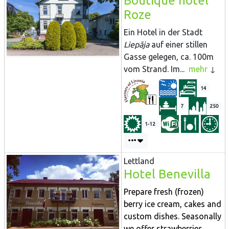
Boutique hotel
Roze
Ein Hotel in der Stadt
Liepāja
auf einer stillen
Gasse gelegen, ca. 100m
vom Strand. Im...
mehr
14
7
250
1-12
Lettland
Hotel Benevilla
Prepare fresh (frozen)
berry ice cream, cakes and
custom dishes. Seasonally
we offer strawberries...