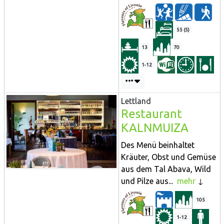
55 (5)
13
70
1-12
Lettland
Restaurant
KALNMUIZA
Des Menü beinhaltet
Kräuter, Obst und Gemüse
aus dem Tal Abava, Wild
und Pilze aus...
mehr
105
1-12