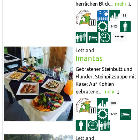
herrlichen Blick...
mehr
61
1-12
Lettland
Imantas
Gebratener Steinbutt und
Flunder; Steinpilzsuppe mit
Käse; Auf Kohlen
gebratene...
mehr
200
1-12
Lettland