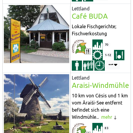
Lettland
Café BUDA
Lokale Fischgerichte;
Fischverkostung
70
1-12
Lettland
Araisi-Windmühle
10 km von Cēsis und 1 km
vom Āraiši-See entfernt
befindet sich eine
Windmühle...
mehr
83