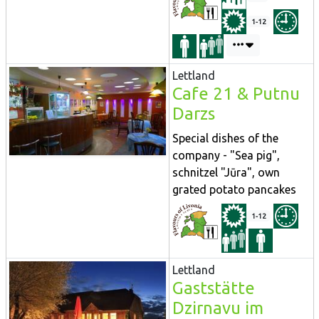
1-12
Lettland
Cafe 21 & Putnu
Darzs
Special dishes of the
company - "Sea pig",
schnitzel "Jūra", own
grated potato pancakes
1-12
Lettland
Gaststätte
Dzirnavu im