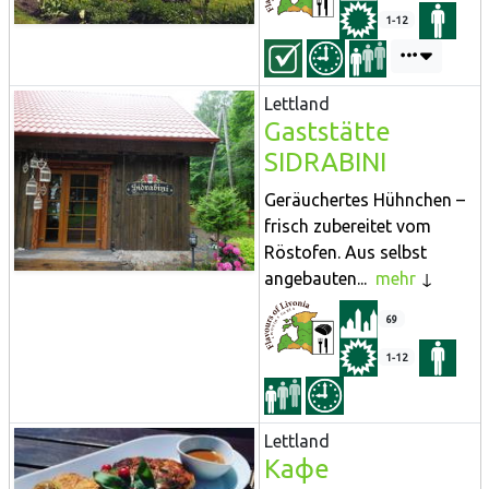
1-12
Lettland
Gaststätte
SIDRABINI
Geräuchertes Hühnchen –
frisch zubereitet vom
Röstofen. Aus selbst
angebauten...
mehr
69
1-12
Lettland
Кафе