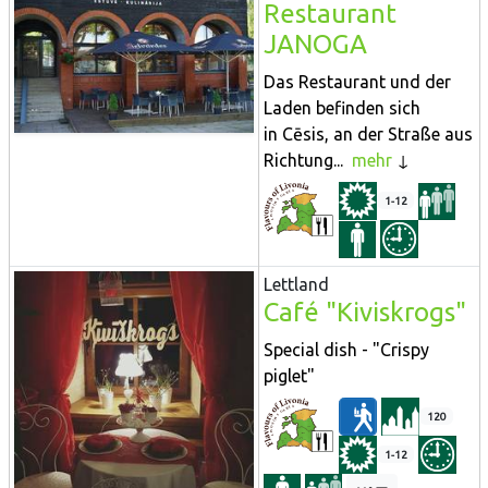
Restaurant
JANOGA
Das Restaurant und der
Laden befinden sich
in Cēsis, an der Straße aus
Richtung...
mehr
1-12
Lettland
Café "Kiviskrogs"
Special dish - "Crispy
piglet"
120
1-12