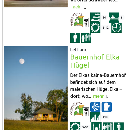
mehr
14
6
1-12
Lettland
Bauernhof Elka
Hügel
Der Elkas kalna-Bauernhof
befindet sich auf dem
malerischen Hügel Elka –
dort, wo...
mehr
110
5-10