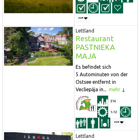
Lettland
Restaurant
PASTNIEKA
MAJA
Es befindet sich
5 Autominuten von der
Ostsee entfernt in
Vecliepāja in...
mehr
216
1-12
Lettland