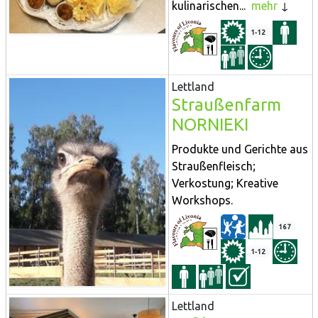
kulinarischen...
mehr
1-12
Lettland
Straußenfarm
NORNIEKI
Produkte und Gerichte aus
Straußenfleisch;
Verkostung; Kreative
Workshops.
167
1-12
Lettland