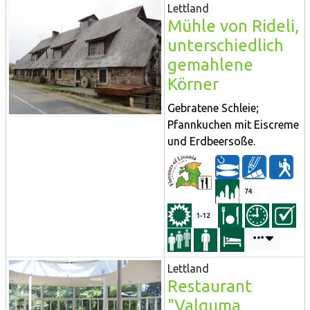
Lettland
Mühle von Rideli,
unterschiedlich
gemahlene
Körner
Gebratene Schleie;
Pfannkuchen mit Eiscreme
und Erdbeersoße.
74
1-12
Lettland
Restaurant
"Valguma