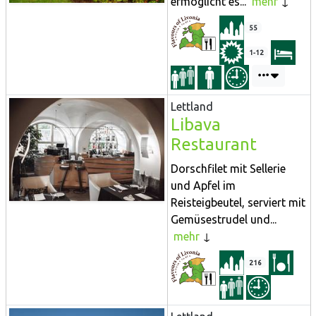
ermöglicht es...
mehr
55
1-12
Lettland
Libava
Restaurant
Dorschfilet mit Sellerie
und Apfel im
Reisteigbeutel, serviert mit
Gemüsestrudel und...
mehr
216