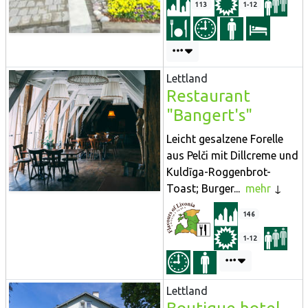
113
1-12
Lettland
Restaurant
"Bangert's"
Leicht gesalzene Forelle
aus Pelči mit Dillcreme und
Kuldīga-Roggenbrot-
Toast; Burger...
mehr
146
1-12
Lettland