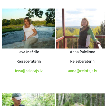
Ieva Mežzīle
Anna Palelione
Reiseberaterin
Reiseberaterin
ieva@celotajs.lv
anna@celotajs.lv