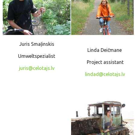
Juris Smaļinskis
Linda Deičmane
Umweltspezialist
Project assistant
juris@celotajs.lv
lindad@celotajs.lv