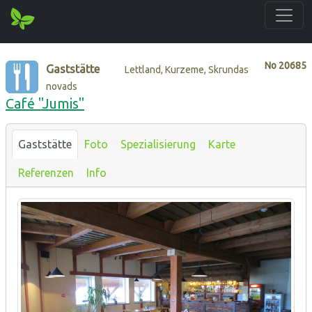
No
20685
Gaststätte
Lettland, Kurzeme, Skrundas
novads
Café "Jumis"
Gaststätte
Foto
Spezialisierung
Karte
Referenzen
Info