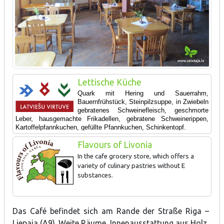
Lettische Küche
Quark mit Hering und Sauerrahm,
Bauernfrühstück, Steinpilzsuppe, in Zwiebeln
gebratenes Schweinefleisch, geschmorte
Leber, hausgemachte Frikadellen, gebratene Schweinerippen,
Kartoffelpfannkuchen, gefüllte Pfannkuchen,
Schinkentopf.
Flavours of Livonia
In the cafe grocery store, which offers a
variety of culinary pastries without E
substances.
Das Café befindet sich am Rande der Straße Riga –
Liepaja (A9). Weite Räume, Innenausstattung aus Holz.