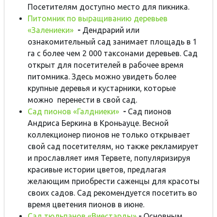
Посетителям доступно место для пикника.
Питомник по выращиванию деревьев
«Залениеки»
-
Дендрарий или
ознакомительный сад занимает площадь в 1
га с более чем 2 000 таксонами деревьев. Сад
открыт для посетителей в рабочее время
питомника. Здесь можно увидеть более
крупные деревья и кустарники, которые
можно перенести в свой сад.
Сад пионов «Галдниеки»
-
Сад пионов
Андриса Беркина в Кроньауце. Весной
коллекционер пионов не только открывает
свой сад посетителям, но также рекламирует
и прославляет имя Тервете, популяризируя
красивые истории цветов, предлагая
желающим приобрести саженцы для красоты
своих садов. Сад рекомендуется посетить во
время цветения пионов в июне.
Сад тюльпанов «Виестарды»
-
Основным