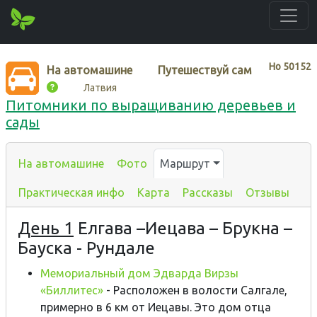
Нo
50152
На автомашине
Путешествуй сам
Латвия
Питомники по выращиванию деревьев и
сады
На автомашине
Фото
Маршрут
Практическая инфо
Карта
Рассказы
Отзывы
День 1
Елгава –Иецава – Брукна –
Бауска - Рундале
Мемориальный дом Эдварда Вирзы
«Биллитес»
- Расположен в волости Салгале,
примерно в 6 км от Иецавы. Это дом отца