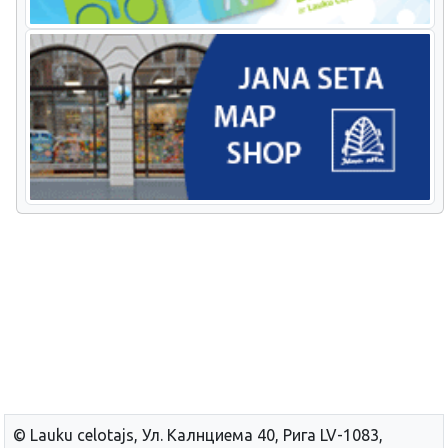
© Lauku сelotajs, Ул. Калнциема 40, Рига LV-1083,