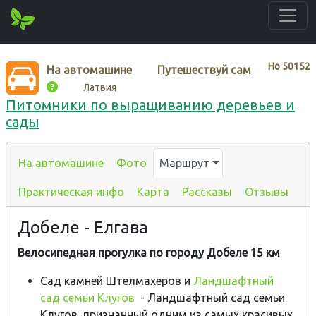
Нo
50152
На автомашине
Путешествуй сам
Латвия
Питомники по выращиванию деревьев и
сады
На автомашине
Фото
Маршрут
Практическая инфо
Карта
Рассказы
Отзывы
Добеле - Елгава
Велосипедная прогулка по городу Добеле 15 км
Сад камней Штелмахеров и
Ландшафтный
сад семьи Клугов
- Ландшафтный сад семьи
Клугов, признанный одним из самых красивых