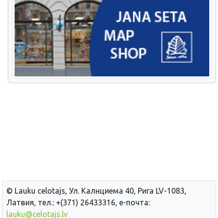
© Lauku сelotajs, Ул. Калнциема 40, Рига LV-1083,
Латвия, тел.: +(371) 26433316, е-почта:
lauku@celotajs.lv