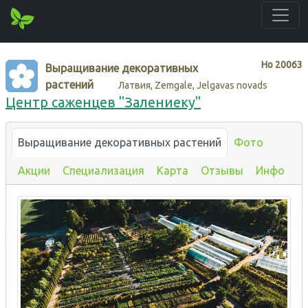
Нo
20063
Выращивание декоративных
растений
Латвия, Zemgale, Jelgavas novads
Центр саженцев "Залениеку"
Выращивание декоративных растений
Фото
Акции
Специализация
Карта
Отзывы
Инфо