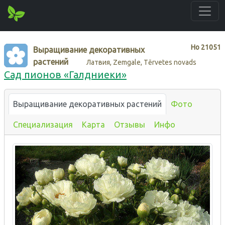
Нo
21051
Выращивание декоративных
растений
Латвия, Zemgale, Tērvetes novads
Сад пионов «Галдниеки»
Выращивание декоративных растений
Фото
Специализация
Карта
Отзывы
Инфо